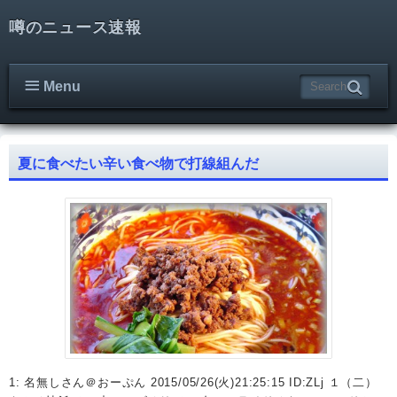
噂のニュース速報
Menu
夏に食べたい辛い食べ物で打線組んだ
1: 名無しさん＠おーぷん 2015/05/26(火)21:25:15 ID:ZLj １（二）