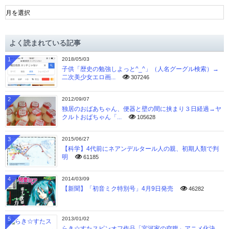
ア
ー
カ
イ
よく読まれている記事
ブ
1
2018/05/03
子供「歴史の勉強しよっと^_^」（人名グーグル検索）→
二次美少女エロ画...
307246
2
2012/09/07
独居のおばあちゃん、便器と壁の間に挟まり３日経過→ヤ
クルトおばちゃん「...
105628
3
2015/06/27
【科学】4代前にネアンデルタール人の親、初期人類で判
明
61185
4
2014/03/09
【新聞】「初音ミク特別号」4月9日発売
46282
5
2013/01/02
らき☆すたスピンオフ作品「宮河家の空腹」アニメ化決