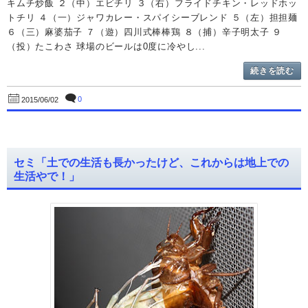
キムチ炒飯 ２（中）エビチリ ３（右）フライドチキン・レッドホッ
トチリ ４（一）ジャワカレー・スパイシーブレンド ５（左）担担麺
６（三）麻婆茄子 ７（遊）四川式棒棒鶏 ８（捕）辛子明太子 ９
（投）たこわさ 球場のビールは0度に冷やし...
続きを読む
0
2015/06/02
セミ「土での生活も長かったけど、これからは地上での
生活やで！」