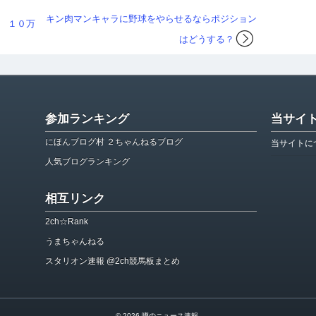
キン肉マンキャラに野球をやらせるならポジション
 １０万
はどうする？
参加ランキング
当サイ
にほんブログ村 ２ちゃんねるブログ
当サイトに
人気ブログランキング
相互リンク
2ch☆Rank
うまちゃんねる
スタリオン速報 @2ch競馬板まとめ
© 2026
噂のニュース速報
.