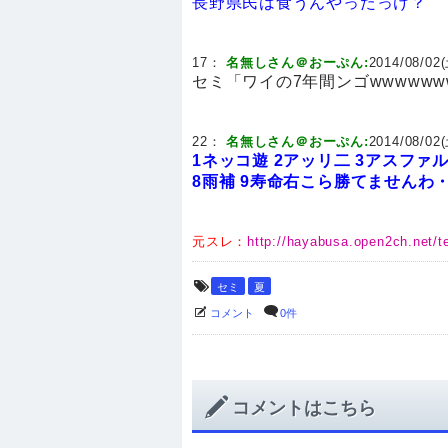
長野県民は食うんやったっけ？
17：
名無しさん＠おーぷん:
2014/08/02(
セミ「ワイの7年間ンゴwwwwww
22：
名無しさん＠おーぷん:
2014/08/02(
1ネッコ遊
2アッリ二
3アスファ
8雨補
9寿命右
こら勝てませんわ
元スレ：
http://hayabusa.open2ch.net/te
セミ
夏
コメント
0件
コメントはこちら