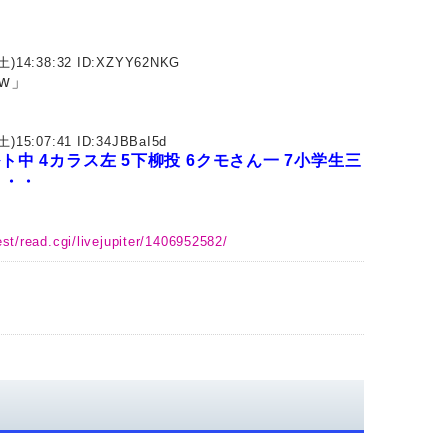
土)14:38:32 ID:
XZYY62NKG
w」
土)15:07:41 ID:
34JBBaI5d
ルト中
4カラス左
5下柳投
6クモさん一
7小学生三
・・・
st/read.cgi/livejupiter/1406952582/