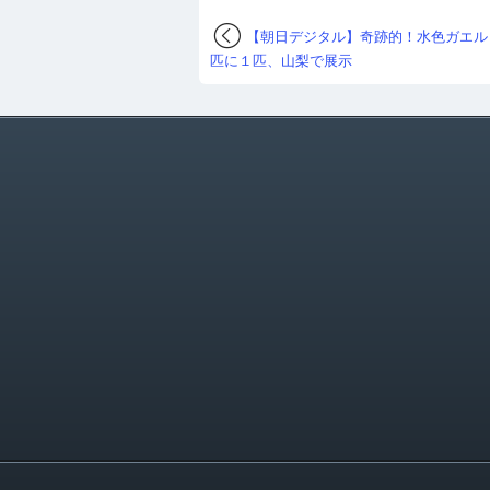
【朝日デジタル】奇跡的！水色ガエル
匹に１匹、山梨で展示