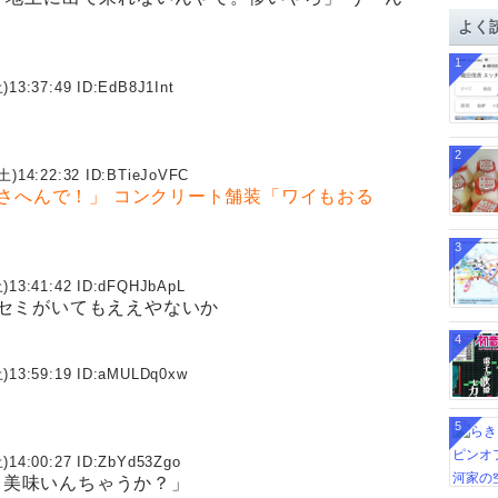
イ
よく
ブ
1
)13:37:49 ID:
EdB8J1Int
2
土)14:22:32 ID:
BTieJoVFC
さへんで！」
コンクリート舗装「ワイもおる
3
)13:41:42 ID:
dFQHJbApL
セミがいてもええやないか
4
)13:59:19 ID:
aMULDq0xw
5
)14:00:27 ID:
ZbYd53Zgo
って美味いんちゃうか？」