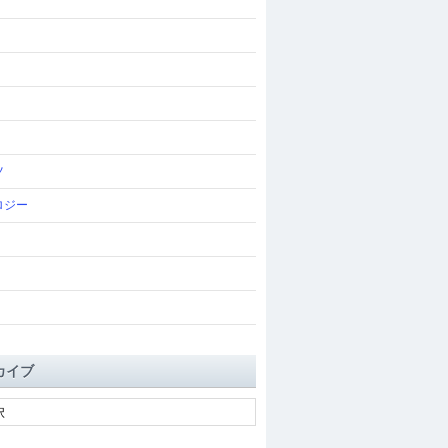
ツ
ロジー
カイブ