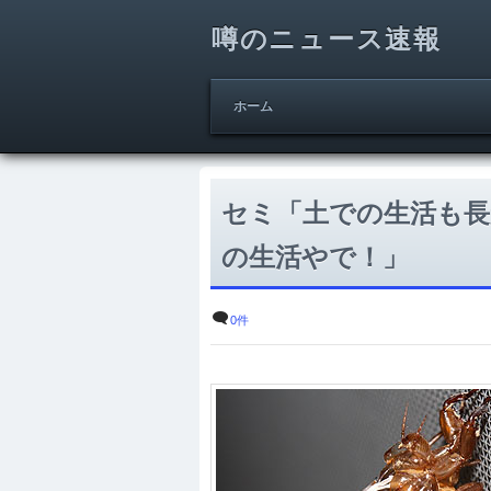
噂のニュース速報
ホーム
セミ「土での生活も
の生活やで！」
0件