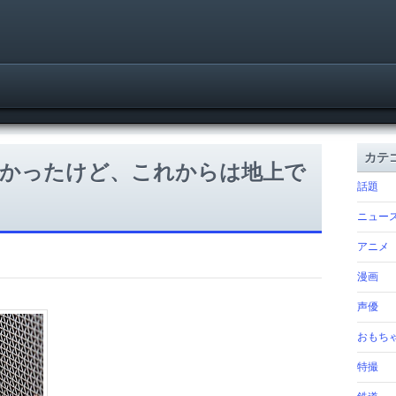
カテ
長かったけど、これからは地上で
話題
ニュー
アニメ
漫画
声優
おもち
特撮