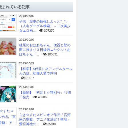
読まれている記事
2018/05/03
子供「歴史の勉強しよっと^_^」
（人名グーグル検索）→二次美少
女エロ画...
307270
2012/09/07
独居のおばあちゃん、便器と壁の
間に挟まり３日経過→ヤクルトお
ばちゃん「...
105631
2015/06/27
【科学】4代前にネアンデルタール
人の親、初期人類で判明
61187
2014/03/09
【新聞】「初音ミク特別号」4月9
日発売
46286
2013/01/02
らき☆すたスピンオフ作品「宮河
家の空腹」アニメ化決定！聖地・
鷲宮神社の...
35010