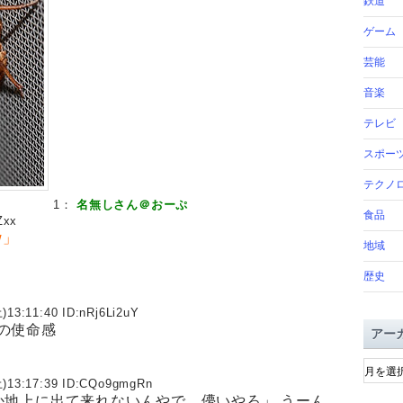
鉄道
ゲーム
芸能
音楽
テレビ
スポー
テクノ
1：
名無しさん＠おーぷ
食品
Zxx
w」
地域
歴史
)13:11:40 ID:
nRj6Li2uY
の使命感
アー
ア
ー
)13:17:39 ID:
CQo9gmgRn
カ
か地上に出て来れないんやで。儚いやろ」 うーん