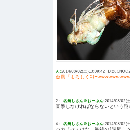
ん:
2014/08/02(土)13:09:42 ID:
zuCNOO
台風「よろしくﾆｷｰwwwwwwww
2：
名無しさん＠おーぷん:
2014/08/02(土
直撃しなければならないという謎
4：
名無しさん＠おーぷん:
2014/08/02(土
バカ「セミはな、最後の1週間し