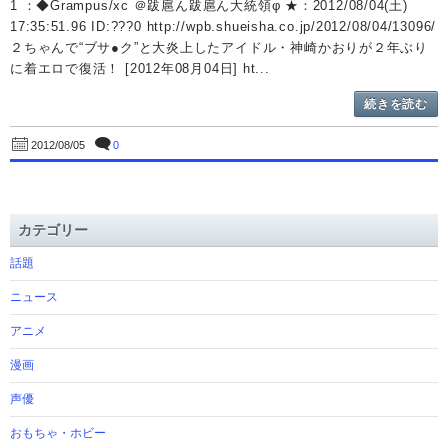
1 ：◆Grampus/xc ＠跋扈ん跋扈ん大統領φ ★：2012/08/04(土)
17:35:51.96 ID:???0 http://wpb.shueisha.co.jp/2012/08/04/13096/
２ちゃんで“ブサ●ク”と大炎上したアイドル・神崎かおりが２年ぶり
に着エロで復活！ [2012年08月04日] ht...
続きを読む
0
2012/08/05
カテゴリー
話題
ニュース
アニメ
漫画
声優
おもちゃ・ホビー