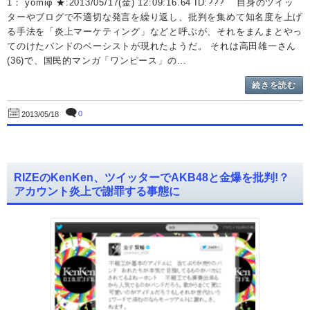
1： yomiφ ★:2013/05/17(金) 12:09:16.64 ID:??? 自身のツイッ
ターやブログで不適切な発言を繰り返し、批判を集めて知名度を上げ
る手法を「炎上マーケティング」などと呼ぶが、それをまんまとやっ
てのけたバンドのベーシストが現れたようだ。 それは高田雄一さん
(36)で、国民的マンガ「ワンピース」の...
続きを読む
0
2013/05/18
RIZEのKenKen、ツイッターでAKB48と金爆を批判!？
アカウント炎上で謝罪する事態に