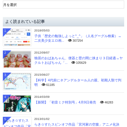
ア
ー
カ
イ
よく読まれている記事
ブ
1
2018/05/03
子供「歴史の勉強しよっと^_^」（人名グーグル検索）→
二次美少女エロ画...
307254
2
2012/09/07
独居のおばあちゃん、便器と壁の間に挟まり３日経過→ヤ
クルトおばちゃん「...
105629
3
2015/06/27
【科学】4代前にネアンデルタール人の親、初期人類で判
明
61185
4
2014/03/09
【新聞】「初音ミク特別号」4月9日発売
46283
5
2013/01/02
らき☆すたスピンオフ作品「宮河家の空腹」アニメ化決