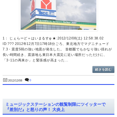
1： じぇらーど＝はいまるすφ ★:2012/12/08(土) 12:58:38.02
ID:??? 2012年12月7日17時18分ごろ、東北地方でマグニチュード
7.3・震度5弱の強い地震が発生した。 首都圏でもかなり強い揺れが
長い時間続き、震源地も東日本大震災に近い場所だっただけに、
「3･11の再来か」と緊張感が高まった...
続きを読む
0
2012/12/08
ミュージックステーションの観覧制限にツイッターで
『差別だ』と怒りの声！ 大炎上