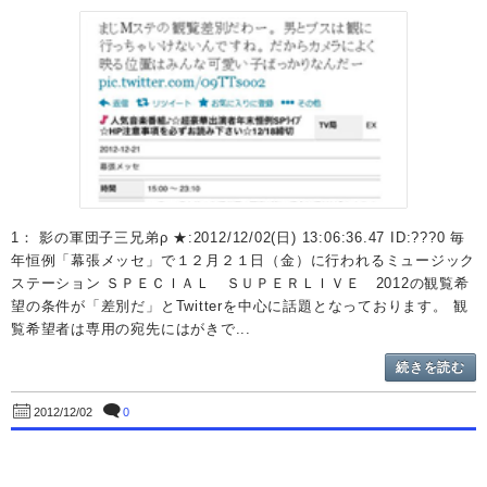
1： 影の軍団子三兄弟ρ ★:2012/12/02(日) 13:06:36.47 ID:???0 毎
年恒例「幕張メッセ」で１２月２１日（金）に行われるミュージック
ステーション ＳＰＥＣＩＡＬ ＳＵＰＥＲＬＩＶＥ 2012の観覧希
望の条件が「差別だ」とTwitterを中心に話題となっております。 観
覧希望者は専用の宛先にはがきで...
続きを読む
0
2012/12/02