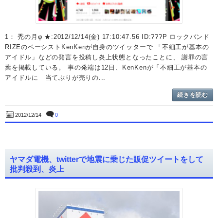
1： 禿の月φ ★:2012/12/14(金) 17:10:47.56 ID:???P ロックバンド
RIZEのベーシストKenKenが自身のツイッターで 「不細工が基本の
アイドル」などの発言を投稿し炎上状態となったことに、 謝罪の言
葉を掲載している。 事の発端は12日、KenKenが「不細工が基本の
アイドルに 当てぶりが売りの...
続きを読む
0
2012/12/14
ヤマダ電機、twitterで地震に乗じた販促ツイートをして
批判殺到、炎上