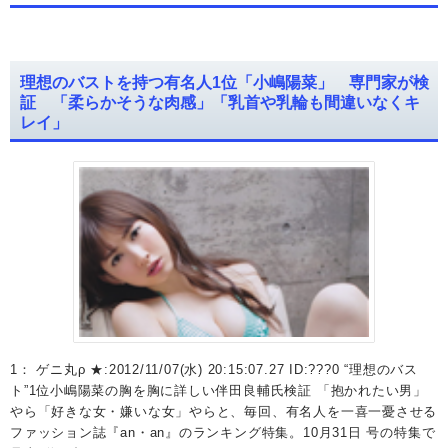
理想のバストを持つ有名人1位「小嶋陽菜」 専門家が検
証 「柔らかそうな肉感」「乳首や乳輪も間違いなくキ
レイ」
1： ゲニ丸ρ ★:2012/11/07(水) 20:15:07.27 ID:???0 “理想のバス
ト”1位小嶋陽菜の胸を胸に詳しい伴田良輔氏検証 「抱かれたい男」
やら「好きな女・嫌いな女」やらと、毎回、有名人を一喜一憂させる
ファッション誌『an・an』のランキング特集。10月31日 号の特集で