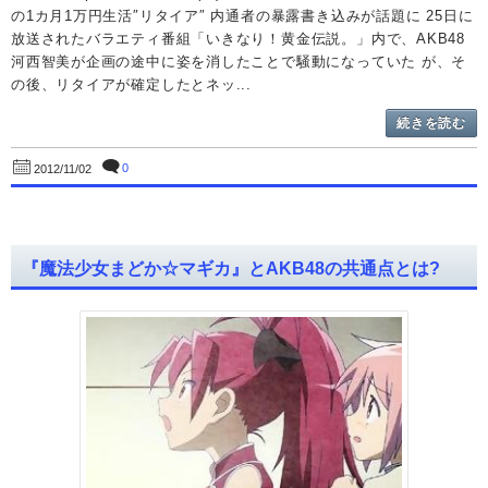
の1カ月1万円生活″リタイア″ 内通者の暴露書き込みが話題に 25日に
放送されたバラエティ番組「いきなり！黄金伝説。」内で、AKB48
河西智美が企画の途中に姿を消したことで騒動になっていた が、そ
の後、リタイアが確定したとネッ...
続きを読む
0
2012/11/02
『魔法少女まどか☆マギカ』とAKB48の共通点とは?