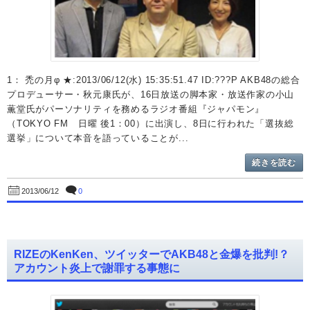
1： 禿の月φ ★:2013/06/12(水) 15:35:51.47 ID:???P AKB48の総合
プロデューサー・秋元康氏が、16日放送の脚本家・放送作家の小山
薫堂氏がパーソナリティを務めるラジオ番組『ジャパモン』
（TOKYO FM 日曜 後1：00）に出演し、8日に行われた「選抜総
選挙」について本音を語っていることが...
続きを読む
0
2013/06/12
RIZEのKenKen、ツイッターでAKB48と金爆を批判!？
アカウント炎上で謝罪する事態に