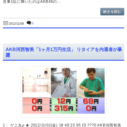
見事1位に輝いたのはAKB48の...
続きを読む
0
2012/11/08
AKB河西智美「1ヶ月1万円生活」 リタイアを内通者が暴
露
1： ゲニ丸ρ ★:2012/11/02(金) 18:49:23.95 ID:???0 AKB河西智美