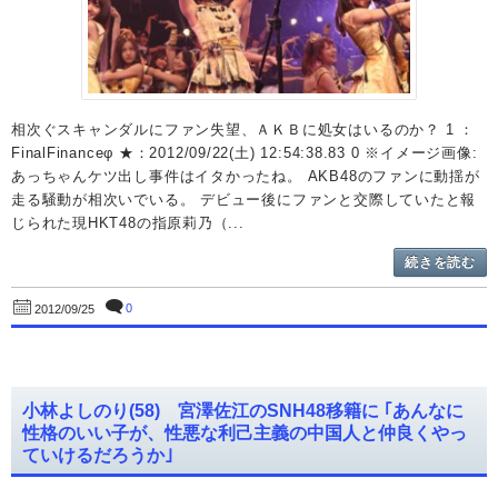
相次ぐスキャンダルにファン失望、ＡＫＢに処女はいるのか？ 1 ：
FinalFinanceφ ★：2012/09/22(土) 12:54:38.83 0 ※イメージ画像:
あっちゃんケツ出し事件はイタかったね。 AKB48のファンに動揺が
走る騒動が相次いでいる。 デビュー後にファンと交際していたと報
じられた現HKT48の指原莉乃（...
続きを読む
0
2012/09/25
小林よしのり(58) 宮澤佐江のSNH48移籍に ｢あんなに
性格のいい子が、性悪な利己主義の中国人と仲良くやっ
ていけるだろうか｣