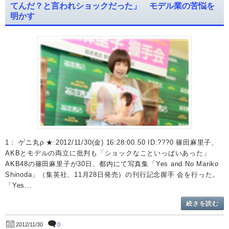
てんだ？と言われショックだった」 モデル業の苦悩を
明かす
1： ゲニ丸ρ ★:2012/11/30(金) 16:28:00.50 ID:???0 篠田麻里子、
AKBとモデルの両立に批判も「ショックなこといっぱいあった」
AKB48の篠田麻里子が30日、都内にて写真集「Yes and No Mariko
Shinoda」（集英社、11月28日発売）の刊行記念握手 会を行った。
「Yes...
続きを読む
0
2012/11/30