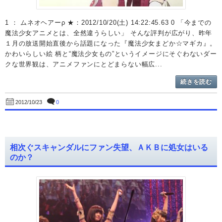
1 ： ムネオヘアーρ ★：2012/10/20(土) 14:22:45.63 0 「今までの
魔法少女アニメとは、全然違うらしい」 そんな評判が広がり、昨年
１月の放送開始直後から話題になった『魔法少女まどか☆マギカ』。
かわいらしい絵 柄と“魔法少女もの”というイメージにそぐわないダー
クな世界観は、アニメファンにとどまらない幅広...
続きを読む
0
2012/10/23
相次ぐスキャンダルにファン失望、ＡＫＢに処女はいる
のか？