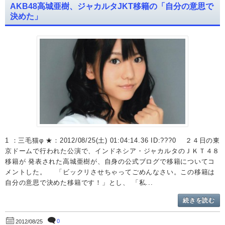
AKB48高城亜樹、ジャカルタJKT移籍の「自分の意思で
決めた」
1 ：三毛猫φ ★：2012/08/25(土) 01:04:14.36 ID:???0 ２４日の東
京ドームで行われた公演で、インドネシア・ジャカルタのＪＫＴ４８
移籍が 発表された高城亜樹が、自身の公式ブログで移籍についてコ
メントした。 「ビックリさせちゃってごめんなさい。この移籍は
自分の意思で決めた移籍です！」とし、 「私...
続きを読む
0
2012/08/25