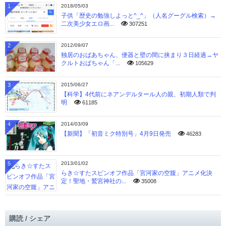
1
2018/05/03
子供「歴史の勉強しよっと^_^」（人名グーグル検索）→
二次美少女エロ画...
307251
2
2012/09/07
独居のおばあちゃん、便器と壁の間に挟まり３日経過→ヤ
クルトおばちゃん「...
105629
3
2015/06/27
【科学】4代前にネアンデルタール人の親、初期人類で判
明
61185
4
2014/03/09
【新聞】「初音ミク特別号」4月9日発売
46283
5
2013/01/02
らき☆すたスピンオフ作品「宮河家の空腹」アニメ化決
定！聖地・鷲宮神社の...
35008
購読 / シェア