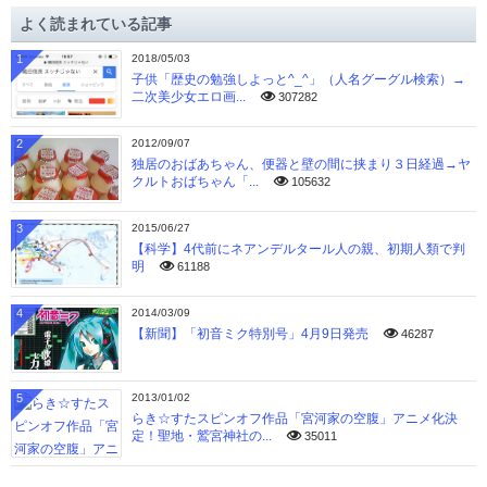
イ
よく読まれている記事
ブ
1
2018/05/03
子供「歴史の勉強しよっと^_^」（人名グーグル検索）→
二次美少女エロ画...
307282
2
2012/09/07
独居のおばあちゃん、便器と壁の間に挟まり３日経過→ヤ
クルトおばちゃん「...
105632
3
2015/06/27
【科学】4代前にネアンデルタール人の親、初期人類で判
明
61188
4
2014/03/09
【新聞】「初音ミク特別号」4月9日発売
46287
5
2013/01/02
らき☆すたスピンオフ作品「宮河家の空腹」アニメ化決
定！聖地・鷲宮神社の...
35011