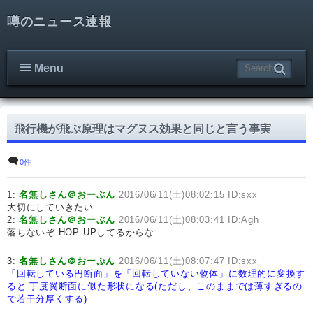
噂のニュース速報
Menu
飛行機が飛ぶ原理はマグヌス効果と同じと言う事実
0件
1:
名無しさん＠おーぷん
2016/06/11(土)08:02:15 ID:sxx
大切にしていきたい
2:
名無しさん＠おーぷん
2016/06/11(土)08:03:41 ID:Agh
落ちないぞ HOP-UPしてるからな
3:
名無しさん＠おーぷん
2016/06/11(土)08:07:47 ID:sxx
「回転している円断面」を「回転していない物体」に数理的に変換す
ると
丁度翼断面に似た形状になる(ただし、このままでは薄すぎるの
で若干分厚くする)