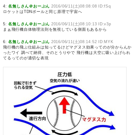
4:
名無しさん＠おーぷん
2016/06/11(土)08:08:08 ID:fSq
ロケットはTDNボールと同じ原理で宇宙へ
5:
名無しさん＠おーぷん
2016/06/11(土)08:10:13 ID:v3p
まぁ飛行機自体物理法則を無視している側面もあるから
6:
名無しさん＠おーぷん
2016/06/11(土)08:14:52 ID:MYK
飛行機の飛ぶ仕組みは知ってるけどマグヌス効果ってのが分からんか
ったワイ 調べて納得、そのとうりやで 飛行機は大空に吸い上げられ
てるってのが適切な表現