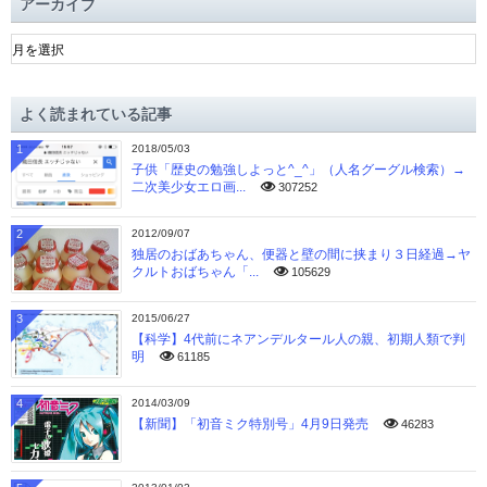
アーカイブ
ア
ー
カ
イ
よく読まれている記事
ブ
1
2018/05/03
子供「歴史の勉強しよっと^_^」（人名グーグル検索）→
二次美少女エロ画...
307252
2
2012/09/07
独居のおばあちゃん、便器と壁の間に挟まり３日経過→ヤ
クルトおばちゃん「...
105629
3
2015/06/27
【科学】4代前にネアンデルタール人の親、初期人類で判
明
61185
4
2014/03/09
【新聞】「初音ミク特別号」4月9日発売
46283