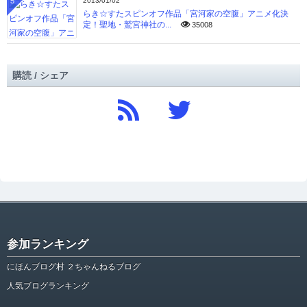
5
2013/01/02
らき☆すたスピンオフ作品「宮河家の空腹」アニメ化決
定！聖地・鷲宮神社の...
35008
購読 / シェア
参加ランキング
にほんブログ村 ２ちゃんねるブログ
人気ブログランキング