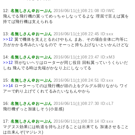
12:
名無しさん＠おーぷん
2016/06/11(土)08:21:08 ID:IWC
飛んでる飛行機の翼ってめっちゃしなってるよな 理屈で言えば翼を
持てば飛行機は支えられる
13:
名無しさん＠おーぷん
2016/06/11(土)08:22:45 ID:sxx
>>12
翼で機体を支えとるわけやもん まあ、その場合全体に均等に
力がかかる布みたいなもので そーっと持ち上げないといかんけどな
14:
名無しさん＠おーぷん
2016/06/11(土)08:23:47 ID:xM3
>>12
羽がないヘリはローターが同じ役目 回転翼っていうくらいだ
しね 飛んでる時は先端がかなり上にしなってる
15:
名無しさん＠おーぷん
2016/06/11(土)08:24:51 ID:sxx
>>14
ローターってのは飛行機が頭の上をグルグル回りながら ワイ
アーで釣り上げてくれてるみたいなもんやから
16:
名無しさん＠おーぷん
2016/06/11(土)08:27:30 ID:cL7
飛行機ずっと加速しそう(小並感)
17:
名無しさん＠おーぷん
2016/06/11(土)08:28:14 ID:sxx
マグヌス効果には軌道を持ち上げることは出来ても 加速させること
は出来んぞ(マジレス)