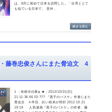
は、9月に初めて日本を訪問した。「台湾ととて
も似ている日本で、 意外...
続きを読む
・藤巻忠俊さんにまた脅迫文 4
1 ：依頼＠白夜φ ★：2012/10/21(日)
21:11:36.66 ID:??? 『黒子のバスケ』作者にまた
脅迫文 ４件目、白い粉末が同封 2012.10.21
19:19 人気漫画『黒子のバスケ』の作者、藤