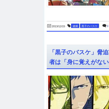
逮捕
黒子のバスケ
0
2013/12/15
「黒子のバスケ」脅迫
者は「身に覚えがない