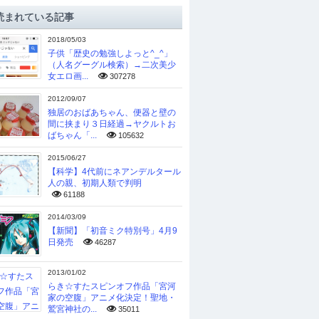
読まれている記事
2018/05/03
子供「歴史の勉強しよっと^_^」
（人名グーグル検索）→二次美少
女エロ画...
307278
2012/09/07
独居のおばあちゃん、便器と壁の
間に挟まり３日経過→ヤクルトお
ばちゃん「...
105632
2015/06/27
【科学】4代前にネアンデルタール
人の親、初期人類で判明
61188
2014/03/09
【新聞】「初音ミク特別号」4月9
日発売
46287
2013/01/02
らき☆すたスピンオフ作品「宮河
家の空腹」アニメ化決定！聖地・
鷲宮神社の...
35011