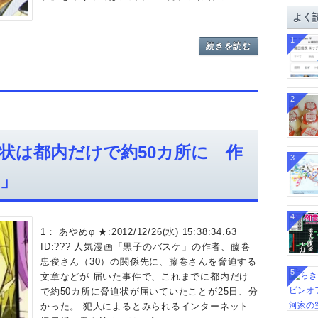
イ
よく
ブ
1
続きを読む
2
状は都内だけで約50カ所に 作
3
」
4
1： あやめφ ★:2012/12/26(水) 15:38:34.63
ID:??? 人気漫画「黒子のバスケ」の作者、藤巻
忠俊さん（30）の関係先に、藤巻さんを脅迫する
5
文章などが 届いた事件で、これまでに都内だけ
で約50カ所に脅迫状が届いていたことが25日、分
かった。 犯人によるとみられるインターネット