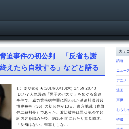
カテ
脅迫事件の初公判 「反省も謝
話題
終えたら自殺する」などと語る
ニュー
アニメ
1： あやめφ ★:2014/03/13(木) 17:59:28.43
漫画
ID:??? 人気漫画「黒子のバスケ」をめぐる脅迫
声優
事件で、威力業務妨害罪に問われた派遣社員渡辺
博史被告（36）の初公判が13日、東京地裁（鹿野
おもち
伸二裁判長）であった。渡辺被告は罪状認否で起
訴内容を認めた後、約15分間にわたり意見陳述。
特撮
「反省はない。謝罪もしな...