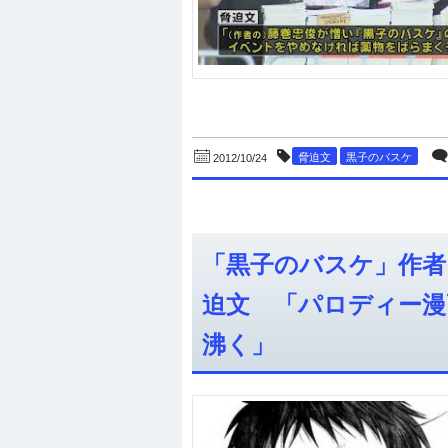
脅迫文
黒子のバスケ
2012/10/24
「黒子のバスケ」作者
迫文 「パロディー漫
沸く」