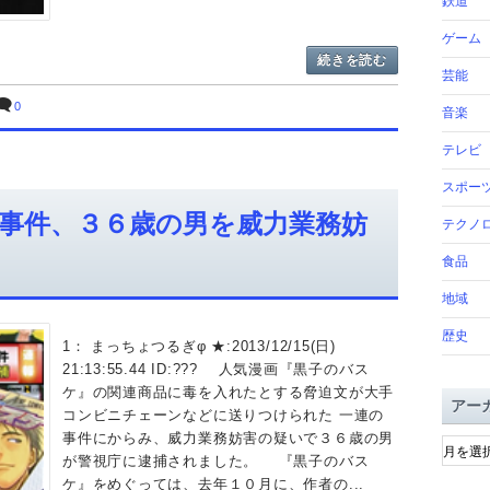
鉄道
ゲーム
続きを読む
芸能
0
音楽
テレビ
スポー
事件、３６歳の男を威力業務妨
テクノ
食品
地域
歴史
1： まっちょつるぎφ ★:2013/12/15(日)
21:13:55.44 ID:??? 人気漫画『黒子のバス
ケ』の関連商品に毒を入れたとする脅迫文が大手
アー
コンビニチェーンなどに送りつけられた 一連の
ア
事件にからみ、威力業務妨害の疑いで３６歳の男
ー
が警視庁に逮捕されました。 『黒子のバス
カ
ケ』をめぐっては、去年１０月に、作者の...