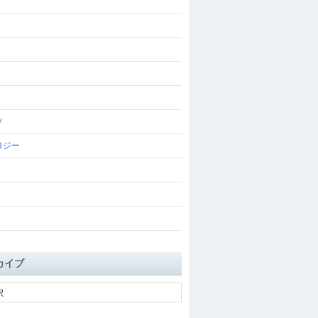
ツ
ロジー
カイブ