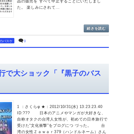
品の販売を すべて中止することにいたしまし
た。 楽しみにされて...
続きを読む
のバスケ
0
行で大ショック「『黒子のバス
1 ：さくらφ ★：2012/10/31(水) 13:23:23.40
ID:??? 日本のアニメやマンガが大好きな、
自称オタクの台湾人女性が、初めての日本旅行で
受けた“文化衝撃”をブログにつ づった。 台
湾の女性Ｚａｗａｒ379（ハンドルネーム）さん