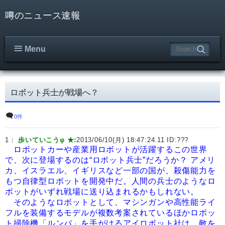
噂のニュース速報
Menu
ロボット兵士が戦場へ？
0件
1：
歩いていこうφ ★:
2013/06/10(月) 18:47:24.11 ID:
???
ロボットカーや産業用ロボットが活躍するこの世界
で、次に登場するのは“ロボット兵士”だろうか？ アメリ
カ、イスラエル、イギリスなど一部の国が、殺傷能力を
もつ自律型ロボットを開発中だ。人間の兵士のようなロ
ボットがいずれ戦場に送り込まれるかもしれない。
そのようなロボットとして、マシンガンや高性能ライ
フルを装備するモデルが複数考案されているほかロボッ
ト掃除機「ルンバ」を手がけるアイロボット社は、敵を