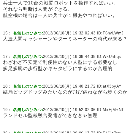
兵士一人で10台の戦闘ロボットを操作すればいい。
それなら判断は人間ができる。
航空機の場合は一人の兵士が１機あやつればいい。
15：
名無しのひみつ:
2013/06/10(月) 19:32:02.43 ID:
F6hvLWmJ
人造人間キャシャーンやターミネーターの時代が来る？
17：
名無しのひみつ:
2013/06/10(月) 19:38:44.38 ID:
WkUhfiqs
わざわざ不安定で利便性のない人型にする必要なし
多足多腕の歩行型かキャタピラにするのが合理的
18：
名無しのひみつ:
2013/06/10(月) 19:40:21.72 ID:
atX3pyAY
結局ビッグドッグみたいなのが飛び跳ねながら歩くのか
19：
名無しのひみつ:
2013/06/10(月) 19:52:02.06 ID:
MxHjM+NT
ランドセル型核融合発電ができなきゃ無理