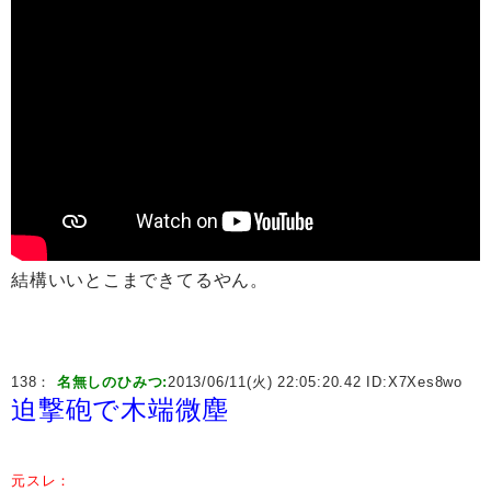
結構いいとこまできてるやん。
138：
名無しのひみつ:
2013/06/11(火) 22:05:20.42 ID:
X7Xes8wo
迫撃砲で木端微塵
元スレ：