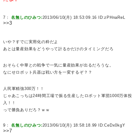
7：
名無しのひみつ:
2013/06/10(月) 18:53:09.16 ID:
zPHnaReL
>>3
いや？すでに実用化の粋だよ
あとは量産効果をどうやって計るかだけのタイミングだろ
おそらく中華との戦争で一気に量産効果が出るだろうな。
なにせロボット兵器は戦い方を一変するぞ？？
人民軍精強300万！！
じゃあこっちは24時間工場で振る生産したロボット軍団1000万体投
入！！
っで勝負ありだろ？ｗｗ
9：
名無しのひみつ:
2013/06/10(月) 18:58:18.99 ID:
CeDx0kgY
>>7