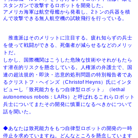
スタンガンで攻撃するロボットを開発した。
アメリカ海軍は航空母艦から発着し、2トンの兵器を積
んで攻撃できる無人航空機の試験飛行を行っている。
推進派はそのメリットに注目する。疲れ知らずの兵士
を使って戦闘ができる、死傷者が減らせるなどのメリッ
トだ。
しかし、国際機関はこうした危険な技術やそれがもたら
す潜在的リスクを懸念している。人権派の弁護士で、国
連の超法規的・即決・恣意的処刑問題の特別報告者であ
るクリストフ・ヘインズ（Christof Heyns）氏にインタ
ビューし「致死能力をもつ自律型ロボット」（lethal
autonomous robots：LARs）と呼ばれるこれらロボット
兵士についてまたその開発に慎重になるべきかについて
話を聞いた。
◆あなたは致死能力をもつ自律型ロボットの開発の一時
停止を求めていますね。どんなところを懸念しています