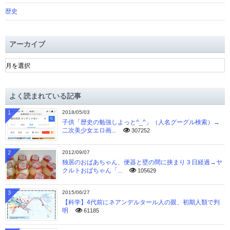
歴史
アーカイブ
ア
ー
カ
イ
よく読まれている記事
ブ
1
2018/05/03
子供「歴史の勉強しよっと^_^」（人名グーグル検索）→
二次美少女エロ画...
307252
2
2012/09/07
独居のおばあちゃん、便器と壁の間に挟まり３日経過→ヤ
クルトおばちゃん「...
105629
3
2015/06/27
【科学】4代前にネアンデルタール人の親、初期人類で判
明
61185