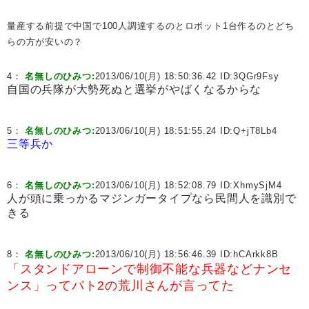
量産する前提で中国で100人調達するのとロボット1台作るのとどち
らの方が安いの？
4：
名無しのひみつ:
2013/06/10(月) 18:50:36.42 ID:
3QGr9Fsy
自国の兵隊が大勢死ぬと選挙がやばくなるからな
5：
名無しのひみつ:
2013/06/10(月) 18:51:55.24 ID:
Q+jT8Lb4
三等兵か
6：
名無しのひみつ:
2013/06/10(月) 18:52:08.79 ID:
XhmySjM4
人が頭に乗っかるマジンガータイプなら民間人を識別で
きる
8：
名無しのひみつ:
2013/06/10(月) 18:56:46.39 ID:
hCArkk8B
「スタンドアローンで制御不能な兵器などナンセ
ンス」ってパト2の荒川さんが言ってた