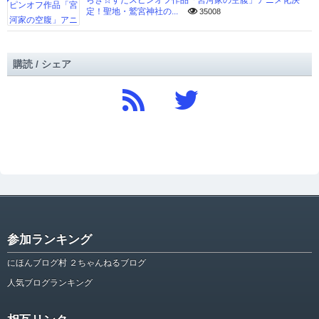
らき☆すたスピンオフ作品「宮河家の空腹」アニメ化決
定！聖地・鷲宮神社の...
35008
購読 / シェア
参加ランキング
にほんブログ村 ２ちゃんねるブログ
人気ブログランキング