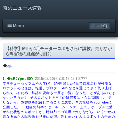
噂のニュース速報
Menu
【科学】MITが4足チーターロボをさらに調教。走りなが
ら障害物の跳躍が可能に
0件
1:
◆sRJYpneS5Y
2015/05/30(土)10:42:15 ID:???
マサチューセッツ工科大学(MIT)が開発した4足で自立走行が可能な
ロボットの映像は、報道、ブログ、SNSなどを通じて多く取り上げ
られているため、弊誌の読者も一度はご覧になったことがあるのでは
ないだろうか?
そのロボットをMITの研究者はさらに“調教”し、走
りながら、障害物を跳躍しすることに成功。その模様をYouTubeに
公開した。
動画の前半では、ルームランナー上で、ケーブルに繋
がれた状態のロボットが、時速8kmの速度で走りながら、いくつかの
異なる高さの障害物を見事に跳躍。最も高いものはロボットの全高の