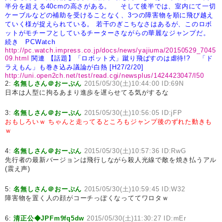
半分を超える40cmの高さがある。
そして後半では、室内にて一切
ケーブルなどの補助を受けることなく、3つの障害物を順に飛び越え
ていく様が捉えられている。
若干のぎこちなさはあるが、このロボ
ットがモチーフとしているチーターさながらの華麗なジャンプだ。
続き PCWatch
http://pc.watch.impress.co.jp/docs/news/yajiuma/20150529_7045
09.html
関連
【話題】「ロボット犬」蹴り飛ばすのは虐待!? 「ド
ラえもん」も巻き込み議論が白熱 [H27/2/20]
http://uni.open2ch.net/test/read.cgi/newsplus/1424423047/l50
2:
名無しさん＠おーぷん
2015/05/30(土)10:44:00 ID:69N
日本は人型に拘るあまり進歩を遅らせてる気がするな
3:
名無しさん＠おーぷん
2015/05/30(土)10:56:05 ID:jFP
おもしろいｗ
ちゃんと走ってるところもジャンプ後のずれた動きも
ｗ
4:
名無しさん＠おーぷん
2015/05/30(土)10:57:36 ID:RwG
先行者の最新バージョンは飛行しながら殺人光線で敵を焼き払うアル
(震え声)
5:
名無しさん＠おーぷん
2015/05/30(土)10:59:45 ID:W32
障害物を置く人の顔がコーチっぽくなっててワロタｗ
6:
清正公◆JPFm9fq5dw
2015/05/30(土)11:30:27 ID:mEr