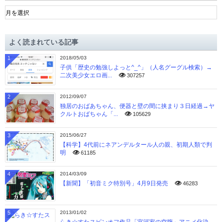
ア
ー
カ
イ
よく読まれている記事
ブ
1
2018/05/03
子供「歴史の勉強しよっと^_^」（人名グーグル検索）→
二次美少女エロ画...
307257
2
2012/09/07
独居のおばあちゃん、便器と壁の間に挟まり３日経過→ヤ
クルトおばちゃん「...
105629
3
2015/06/27
【科学】4代前にネアンデルタール人の親、初期人類で判
明
61185
4
2014/03/09
【新聞】「初音ミク特別号」4月9日発売
46283
5
2013/01/02