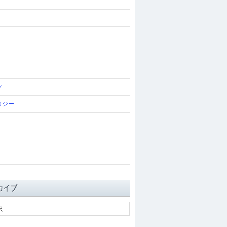
ツ
ロジー
カイブ