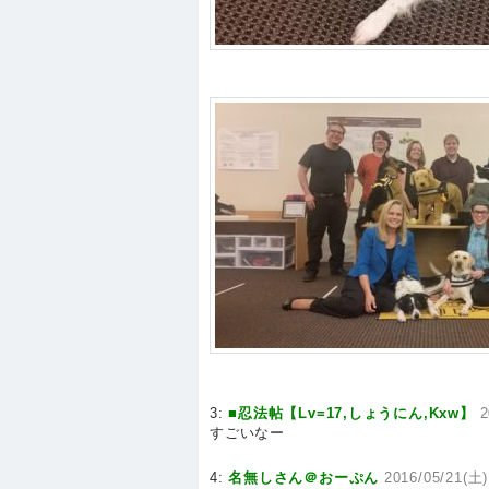
3:
■忍法帖【Lv=17,しょうにん,Kxw】
2
すごいなー
4:
名無しさん＠おーぷん
2016/05/21(土)