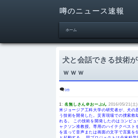
噂のニュース速報
ホーム
犬と会話できる技術が
ｗｗｗ
0件
1:
名無しさん＠おーぷん
2016/05/21(土)
米ジョージア工科大学の研究者が、犬の
う技術を開発した。災害現場での捜索救
れる。
この技術を開発したのはコンピュ
ャクソン准教授。専用のハイテクベスト
を送って音声または画面の文字で言葉を
と起動する。
同プロジェクトは全米科学