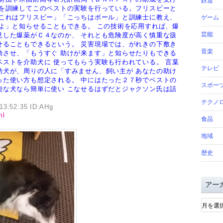
鉄道
を訓練してこのベストの実験を行っている。フリスビーと
「これはフリスビー」「こっちはボール」と訓練士に教え、
ゲーム
たよ」と知らせることもできる。
この技術を応用すれば、爆
芸能
見した爆薬がＣ４なのか、
それとも危険度が高く慎重な扱
せることもできるという。
災害現場では、がれきの下敷き
音楽
動させ、「もうすぐ
助けが来ます」と知らせたりもできる
ベストを介助犬に 使ってもらう実験も行われている。
言葉
テレビ
助犬が、周りの人に「すみません、飼い主が
あなたの助け
った使い方も想定される。
中にはたった２７秒でベストの
スポー
能な犬なら簡単に使い
こなせるはずだとジャクソン氏は話
テクノ
13:52:35 ID:AHg
ml
食品
地域
歴史
アー
ア
ー
カ