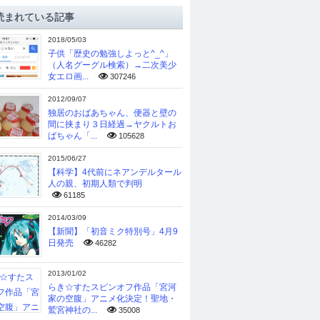
読まれている記事
2018/05/03
子供「歴史の勉強しよっと^_^」
（人名グーグル検索）→二次美少
女エロ画...
307246
2012/09/07
独居のおばあちゃん、便器と壁の
間に挟まり３日経過→ヤクルトお
ばちゃん「...
105628
2015/06/27
【科学】4代前にネアンデルタール
人の親、初期人類で判明
61185
2014/03/09
【新聞】「初音ミク特別号」4月9
日発売
46282
2013/01/02
らき☆すたスピンオフ作品「宮河
家の空腹」アニメ化決定！聖地・
鷲宮神社の...
35008