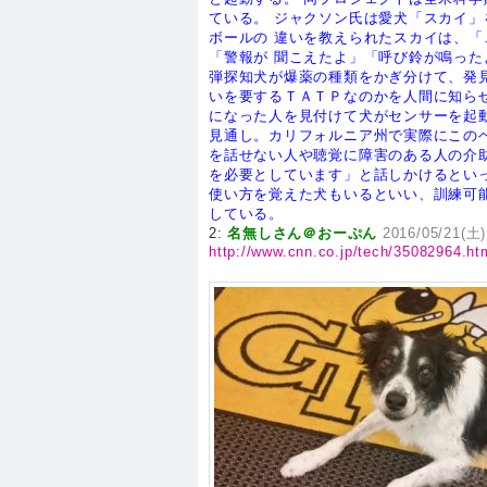
ている。
ジャクソン氏は愛犬「スカイ」
ボールの 違いを教えられたスカイは、
「警報が 聞こえたよ」「呼び鈴が鳴っ
弾探知犬が爆薬の種類をかぎ分けて、発
いを要するＴＡＴＰなのかを人間に知ら
になった人を見付けて犬がセンサーを起
見通し。カリフォルニア州で実際にこの
を話せない人や聴覚に障害のある人の介
を必要としています」と話しかけるとい
使い方を覚えた犬もいるといい、訓練可
している。
2:
名無しさん＠おーぷん
2016/05/21(土)
http://www.cnn.co.jp/tech/35082964.ht