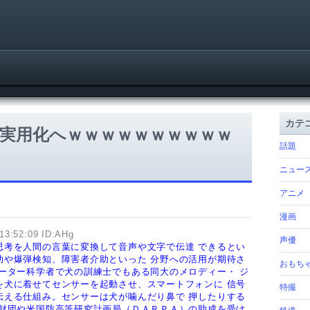
カテ
実用化へｗｗｗｗｗｗｗｗｗｗ
話題
ニュー
アニメ
漫画
13:52:09 ID:AHg
声優
思考を人間の言葉に変換して音声や文字で伝達
できるとい
助や爆弾検知、障害者介助といった
分野への活用が期待さ
おもち
ーター科学者で犬の訓練士でもある同大のメロディー・
ジ
を犬に着せてセンサーを起動させ、スマートフォンに 信号
特撮
伝える仕組み。センサーは犬が噛んだり鼻で
押したりする
財団や米国防高等研究計画局（ＤＡＲＰＡ）の助成を受け