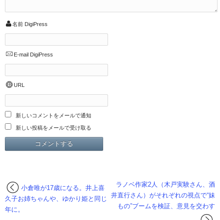
名前
DigiPress
E-mail
DigiPress
URL
新しいコメントをメールで通知
新しい投稿をメールで受け取る
ラノベ作家2人（木戸実験さん、酒
小倉唯が17歳になる。井上喜
井直行さん）がそれぞれの視点で“妹
久子お姉ちゃんや、ゆかり姫と同じ
もの”ブームを検証、意見を交わす
年に。