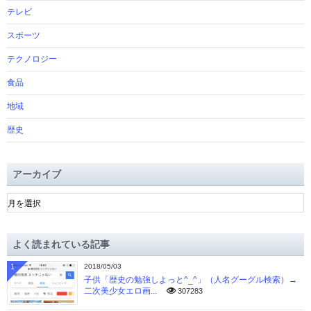
テレビ
スポーツ
テクノロジー
食品
地域
歴史
アーカイブ
ア
ー
カ
イ
よく読まれている記事
ブ
1
2018/05/03
子供「歴史の勉強しよっと^_^」（人名グーグル検索）→
二次美少女エロ画...
307283