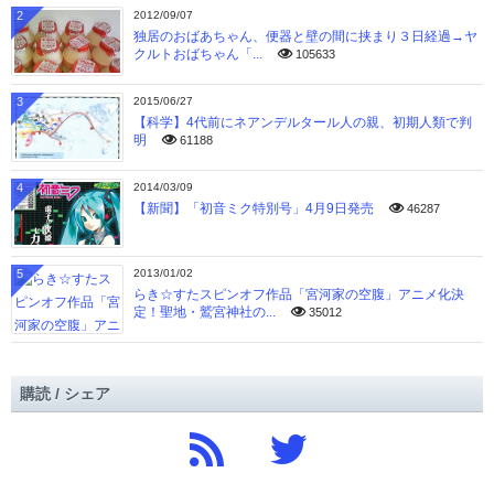
2
2012/09/07
独居のおばあちゃん、便器と壁の間に挟まり３日経過→ヤ
クルトおばちゃん「...
105633
3
2015/06/27
【科学】4代前にネアンデルタール人の親、初期人類で判
明
61188
4
2014/03/09
【新聞】「初音ミク特別号」4月9日発売
46287
5
2013/01/02
らき☆すたスピンオフ作品「宮河家の空腹」アニメ化決
定！聖地・鷲宮神社の...
35012
購読 / シェア