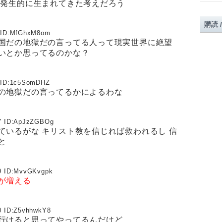
然発生的に生まれてきた考えだろう
購読 
ID:
MfGhxM8om
国だの地獄だの言ってる人って現実世界に絶望
いとか思ってるのかな？
ID:
1c5SomDHZ
の地獄だの言ってるかによるわな
 ID:
ApJzZGBOg
ているがな キリスト教を信じれば救われるし 信
と
 ID:
MvvGKvgpk
が増える
 ID:
Z5vhhwkY8
行けると思ってやってるんだけど