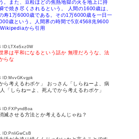
う。また、豆粒ほどの焦熱地獄の火を地上に持
瞬で焼き尽くされるという。
人間の1600歳は、
寿1万6000歳である。その1万6000歳を一日一
00歳という。人間界の時間で5京4568兆9600
Wikipediaから引用
 ID:
LTXeSxz0W
世界は平和になるという話か
無理だろうな、法
からな
 ID:
MvvGKvgpk
から考えるわボケ」 おっさん「しらねーよ、病
老人「しらねーよ、死んでから考えるわボケ」
 ID:
FXPyndBoa
消滅させる方法とか考えるんじゃね？
 ID:
PnliGwCsB