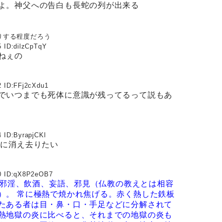
よ。神父への告白も長蛇の列が出来る
りする程度だろう
 ID:
dilzCpTqY
ねぇの
 ID:
FFj2cXdu1
でいつまでも死体に意識が残ってるって説もあ
 ID:
ByrapjCKl
全に消え去りたい
 ID:
qX8P2eOB7
邪淫、飲酒、妄語、邪見（仏教の教えとは相容
）。
常に極熱で焼かれ焦げる。赤く熱した鉄板
たある者は目・鼻・口・手足などに分解されて
熱地獄の炎に比べると、それまでの地獄の炎も