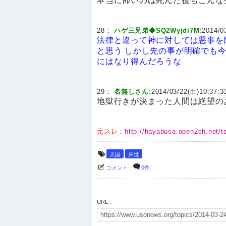
本当に怖いのは死んだ後もこんな
28：
ハゲ三兄弟◆SQ2Wyjdi7M:
2014/0
法律と違って神に対しては悪事を
と思う
しかし先の事が明確でも
にはなり得んだろうな
29：
名無しさん:
2014/03/22(土)10:37:33
地獄行きが決まった人間は絶望の
元スレ：
http://hayabusa.open2ch.net/t
天国
来世
コメント
0件
URL :