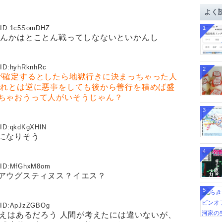
イ
よく
ブ
ID:
1c5SomDHZ
1
なんかはとことん戦ってしなないといかんし
ID:
hyhRknhRc
2
が確定するとしたら地獄行きに決まっちゃった人
それとは逆に悪事をしても後から善行を積めば盛
ちゃおうって人がいそうじゃん？
3
ID:
qkdKgXHlN
になりそう
4
ID:
MfGhxM8om
アウグスティヌス？イエス？
5
ID:
ApJzZGBOg
考えはあるだろう 人間が考えたには違いないが、