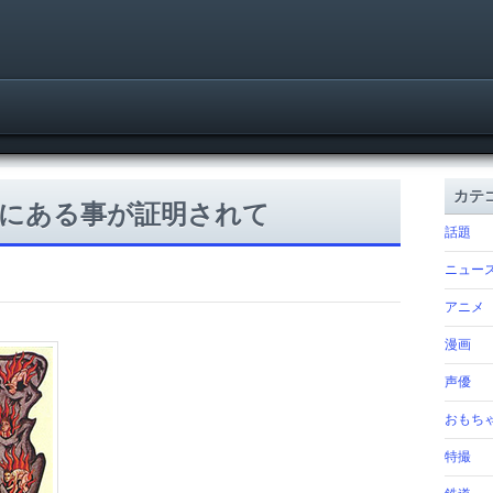
カテ
にある事が証明されて
話題
ニュー
アニメ
漫画
声優
おもち
特撮