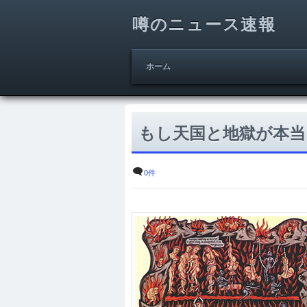
噂のニュース速報
ホーム
もし天国と地獄が本当
0件