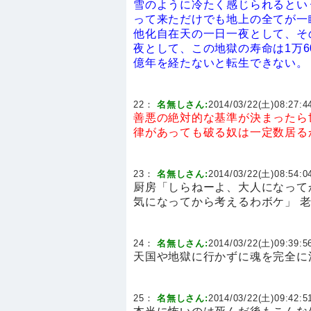
雪のように冷たく感じられるとい
って来ただけでも地上の全てが一
他化自在天の一日一夜として、その
夜として、この地獄の寿命は1万60
億年を経たないと転生できない。
22：
名無しさん:
2014/03/22(土)08:27:44
善悪の絶対的な基準が決まったら
律があっても破る奴は一定数居る
23：
名無しさん:
2014/03/22(土)08:54:04
厨房「しらねーよ、大人になって
気になってから考えるわボケ」 
24：
名無しさん:
2014/03/22(土)09:39:56
天国や地獄に行かずに魂を完全に
25：
名無しさん:
2014/03/22(土)09:42:51