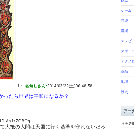
鉄道
ゲーム
芸能
音楽
テレビ
スポー
テクノ
食品
地域
1：
名無しさん:
2014/03/22(土)06:48:58
歴史
かったら世界は平和になるか？
アー
ア
ID:
ApJzZGBOg
ー
って大抵の人間は天国に行く基準を守れないだろ
カ