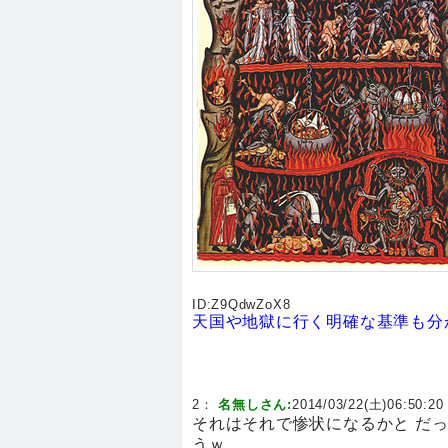
ID:
Z9QdwZoX8
天国や地獄に行く明確な基準も分
2：
名無しさん:
2014/03/22(土)06:50:20 
それはそれで惨状になるかと だ
うｗ