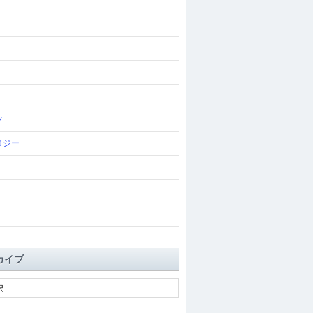
ツ
ロジー
カイブ