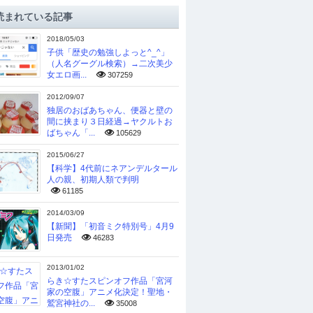
読まれている記事
2018/05/03
子供「歴史の勉強しよっと^_^」
（人名グーグル検索）→二次美少
女エロ画...
307259
2012/09/07
独居のおばあちゃん、便器と壁の
間に挟まり３日経過→ヤクルトお
ばちゃん「...
105629
2015/06/27
【科学】4代前にネアンデルタール
人の親、初期人類で判明
61185
2014/03/09
【新聞】「初音ミク特別号」4月9
日発売
46283
2013/01/02
らき☆すたスピンオフ作品「宮河
家の空腹」アニメ化決定！聖地・
鷲宮神社の...
35008