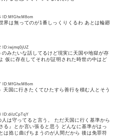
 ID:
MfGhxM8om
世界は無ってのが1番しっくりくるわ あとは輪廻
 ID:
iwjmq0jUZ
うのみたいな話してるけど現実に天国や地獄が存
よ 仮に存在してそれが証明された時世の中はど
 ID:
MfGhxM8om
 天国に行きたくてひたすら善行を積む人とそう
 ID:
dilzCpTqY
人は守ってると言う。 ただ天国に行く基準から
さる』とか言い張ると思う どんなに基準がはっ
とは捻じ曲げちまうのが人間だから 後は免罪符