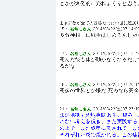
とかが爆発的に売れまくると思う
まぁ宗教が全ての基盤だった中世に逆戻
15：
名無しさん:
2014/03/22(土)07:14:05
多分神相手に戦争はじめるんじゃ
17：
名無しさん:
2014/03/22(土)07:18:42
死んだ後も体が動かなくなるだけ
るがな
18：
名無しさん:
2014/03/22(土)07:20:14
死後の世界とか嫌だ 死ぬなら完
21：
名無しさん:
2014/03/22(土)07:27:10
焦熱地獄 / 炎熱地獄
殺生、盗み、
れない考えを説き、また実践する
の上で、また鉄串に刺されて、ま
それぞれが炎で焼かれる。この焦