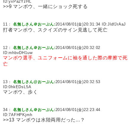
ID:
yxPa2YzHL
>>9 マンボウ、一緒にショック死する
11：
名無しさん＠おーぷん:
2014/08/01(金)20:31:34 ID:
JldfJrAaJ
打者マンボウ、スクイズのサイン見逃して死亡
12：
名無しさん＠おーぷん:
2014/08/01(金)20:32:02
ID:
mhbvDH1uw
マンボウ選手、ユニフォームに袖を通した際の摩擦で死
亡
13：
名無しさん@おーぷん:
2014/08/01(金)20:32:53
ID:
0hkEDsL5A
マンボウ、歩く
34：
名無しさん＠おーぷん:
2014/08/01(金)22:23:44
ID:
7AFHPKjmh
>>13 マンボウは水陸両用だった...？