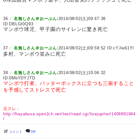
36：
名無しさん＠おーぷん:
2014/08/02(土)09:47:38
ID:
DBLGt0Q93
マンボウ球児、甲子園のサイレンに驚き死亡
37：
名無しさん＠おーぷん:
2014/08/02(土)09:59:52 ID:
cYJie61YI
多村、マンボウ並みに死亡
38：
名無しさん＠おーぷん:
2014/08/02(土)10:06:32
ID:
0MbYDYJTD
マンボウ打者、バッターボックスに立つも三振すること
を予感してストレスで死亡
元スレ：
http://hayabusa.open2ch.net/test/read.cgi/livejupiter/1406891944
/
コメント
0件