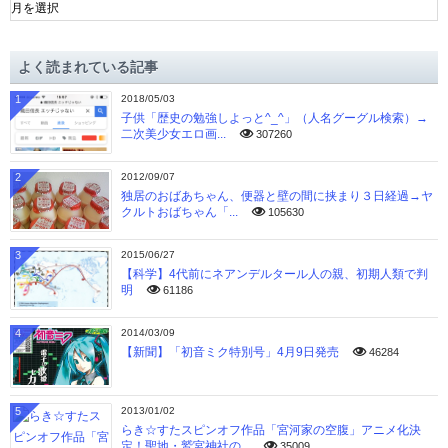
ー
カ
イ
よく読まれている記事
ブ
1
2018/05/03
子供「歴史の勉強しよっと^_^」（人名グーグル検索）→
二次美少女エロ画...
307260
2
2012/09/07
独居のおばあちゃん、便器と壁の間に挟まり３日経過→ヤ
クルトおばちゃん「...
105630
3
2015/06/27
【科学】4代前にネアンデルタール人の親、初期人類で判
明
61186
4
2014/03/09
【新聞】「初音ミク特別号」4月9日発売
46284
5
2013/01/02
らき☆すたスピンオフ作品「宮河家の空腹」アニメ化決
定！聖地・鷲宮神社の...
35009