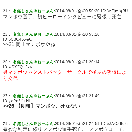
21：
名無しさん＠おーぷん:
2014/08/01(金)20:50:30 ID:
3vEjmigRU
マンボウ選手、初ヒーローインタビューに緊張し死亡
22：
名無しさん＠おーぷん:
2014/08/01(金)20:55:20
ID:
pC8G46weG
>>21 岡上マンボウやね
26：
名無しさん＠おーぷん:
2014/08/01(金)21:20:14
ID:
wSXZQ1Jxv
男マンボウネクストバッターサークルで極度の緊張によ
り交代
27：
名無しさん＠おーぷん:
2014/08/01(金)21:21:49
ID:
yxPa2YzHL
>>26
【朗報】マンボウ、死なない
29：
名無しさん＠おーぷん:
2014/08/01(金)21:24:59 ID:
bJAOZ8eki
微妙な判定に怒りマンボウ選手死亡。 マンボウコーチ、