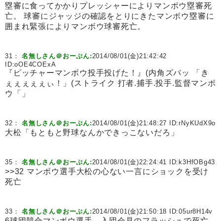
塁審に食ってかかりプレッシャーによりマンボウ塁審死
亡。 球審にジャッジの確認をとりにきたマンボウ塁審に
囲まれ緊張によりマンボウ球審死亡。
31：
名無しさん＠おーぷん:
2014/08/01(金)21:42:42
ID:
oOE4COExA
『ピッチャーマンボウ投手投げた！』(内角ズバッ 「き
ぇぇぇぇぇぃ！」(ストライク 打者.捕手.投手.監督マンボ
ウ「」
32：
名無しさん＠おーぷん:
2014/08/01(金)21:48:27 ID:
rNyKUdX9o
大松「もともと野球なんかできっこないだろ」
35：
名無しさん＠おーぷん:
2014/08/01(金)22:24:41 ID:
k3HfOBg43
>>32 マンボウ選手大松の心ない一言にショックを受け
死亡
33：
名無しさん＠おーぷん:
2014/08/01(金)21:50:18 ID:
05ur8H14v
6球団競合マンボウ選手、入団会見のフラッシュで死亡