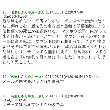
18：
名無しさん＠おーぷん:
2014/08/01(金)20:37:46
ID:
pC8G46weG
危険球を喰らい、打者マンボウ、投手側へ三歩歩いたの
ちに倒れこむ。搬送先の名古屋水族館で頭部陥没による
脳挫傷での死亡が確認される。 マンボウ投手、向かって
来た打者から逃げようとするも、マウンド後ろのマンホ
ールに躓き転ぶ。マウンド傾斜も相まって、全身打撲に
よりその場で死亡が確認される。 試合は両軍入り乱れた
乱闘になり、全マンボウ無事に死亡。 観客席のマンボウ
達もあまりの惨劇を目の当たりにしたショックによりほ
どなく死亡した。
19：
名無しさん＠おーぷん:
2014/08/01(金)20:46:54 ID:
DKxInL4rc
メールの内容をバラされ無事死亡
20：
名無しさん＠おーぷん:
2014/08/01(金)20:49:38
ID:
eQJbkQZMP
Ｊ民ってほんまマンボウ好きで草