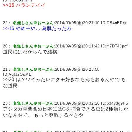
ID:
NhJ8UsFmh
>>16
ハランデイイ
22：
名無しさん＠おーぷん:
2014/09/05(金)20:27:10 ID:
DB4nBPrjn
>>16
やめーや…
鳥肌たったわ
20：
名無しさん＠おーぷん:
2014/09/05(金)20:11:42 ID:
Y7DT4Jpgf
道民にはわからんで結構
21：
名無しさん＠おーぷん:
2014/09/05(金)20:23:58
ID:
AqfJzQsME
>>20 は？ワイみたいにクモ好きなもんもおるんやで ち
な道民
23：
名無しさん＠おーぷん:
2014/09/05(金)20:32:26 ID:
b34vdg9PS
アシダカ軍曹含め日本にはGを捕食できる虫は2種類しか
いなんやで。 もっと尊敬するべきや