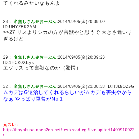
てくれるみたいなもんよ
28：
名無しさん＠おーぷん:
2014/09/05(金)20:39:00
ID:
UHYZEK2AM
>>27 リスよりシカの方が害獣やと思うで 大きさ違いす
ぎるけど
29：
名無しさん＠おーぷん:
2014/09/05(金)20:39:23
ID:
1HCK0XEys
エゾリスって害獣なのか（驚愕）
32：
名無しさん＠おーぷん:
2014/09/05(金)21:00:33 ID:
fI3k9OZvG
ムカデはG退治してくれるらしいがムカデも害虫やから
なぁ
やっぱり軍曹がNo.1
元スレ：
http://hayabusa.open2ch.net/test/read.cgi/livejupiter/1409910022
/