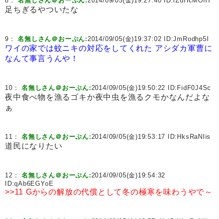
8：
名無しさん＠おーぷん:
2014/09/05(金)19:27:40 ID:
fZdHcMOiH
足ちぎるやついたな
9：
名無しさん＠おーぷん:
2014/09/05(金)19:37:02 ID:
JmRodhp5I
ワイの家では蚊ニキの対応をしてくれた
アシダカ軍曹に
なんて事言うんや！
10：
名無しさん＠おーぷん:
2014/09/05(金)19:50:22 ID:
FidF0J4Sc
夜中食べ物を漁るゴキか夜中虫を漁るクモかなんだよな
ぁ
11：
名無しさん＠おーぷん:
2014/09/05(金)19:53:17 ID:
HksRaNIis
道民になりたい
12：
名無しさん＠おーぷん:
2014/09/05(金)19:54:32
ID:
qAb6EGYoE
>>11
Gからの解放の代償として冬の極寒を味わうやで～