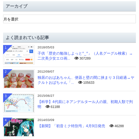
アーカイブ
ア
ー
カ
イ
よく読まれている記事
ブ
1
2018/05/03
子供「歴史の勉強しよっと^_^」（人名グーグル検索）→
二次美少女エロ画...
307289
2
2012/09/07
独居のおばあちゃん、便器と壁の間に挟まり３日経過→ヤ
クルトおばちゃん「...
105633
3
2015/06/27
【科学】4代前にネアンデルタール人の親、初期人類で判
明
61188
4
2014/03/09
【新聞】「初音ミク特別号」4月9日発売
46288