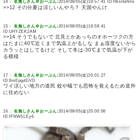
14：
名無しさん＠おーぷん:
2014/09/05(金)19:57:41 ID:
HksRaNIis
>>12 その分夏は涼しいんやろ？ 天国やんけ
15：
名無しさん＠おーぷん:
2014/09/05(金)19:59:41
ID:
UHYZEK2AM
>>14 そうでもないで 北見とかあっちのオホーツクの方
はたまに40℃近くまで気温上がるしな まぁ湿度ないから
カラッとはしてるけど そして冬は-30℃まで気温が下が
る模様
17：
名無しさん＠おーぷん:
2014/09/05(金)20:01:27
ID:
8mEpgdGVD
ワイ涼しい地方の道民 蚊や蟻でも恐怖を覚えるため道外
に住めない
16：
名無しさん＠おーぷん:
2014/09/05(金)20:00:08
ID:
fFNWSLEy6