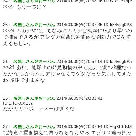
24：
名無しさん＠おーぷん:
2014/09/05(金)20:33:16 ID:
GDh1c1hp6
>>23 もう一つは？
26：
名無しさん＠おーぷん:
2014/09/05(金)20:37:45 ID:
b34vdg9PS
>>24 ムカデやで。ちなみにムカデは純粋にGより早いの
で捕食できるが アシダカ軍曹は瞬間的な判断力でGを捕
えるらしい。
31：
名無しさん＠おーぷん:
2014/09/05(金)20:57:04 ID:
b34vdg9PS
>>24 あれ、地球上の節足動物の中で走力で勝つ2種だっ
たかな しかもムカデじゃなくてゲジだった気もしてきた
わ 曖昧ですまんな
25：
名無しさん＠おーぷん:
2014/09/05(金)20:33:41
ID:
1HCK0XEys
だがガガンボ テメーはダメだ
27：
名無しさん＠おーぷん:
2014/09/05(金)20:37:54 ID:
vrgXRPKMl
北海道に置き換えて言うならなんやろ エゾリス追っ払っ