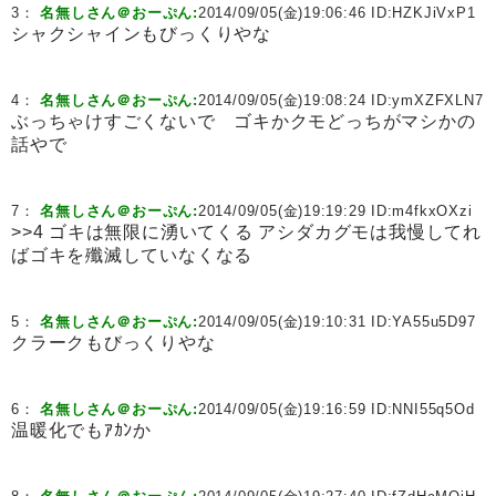
3：
名無しさん＠おーぷん:
2014/09/05(金)19:06:46 ID:
HZKJiVxP1
シャクシャインもびっくりやな
4：
名無しさん＠おーぷん:
2014/09/05(金)19:08:24 ID:
ymXZFXLN7
ぶっちゃけすごくないで ゴキかクモどっちがマシかの
話やで
7：
名無しさん＠おーぷん:
2014/09/05(金)19:19:29 ID:
m4fkxOXzi
>>4 ゴキは無限に湧いてくる アシダカグモは我慢してれ
ばゴキを殲滅していなくなる
5：
名無しさん＠おーぷん:
2014/09/05(金)19:10:31 ID:
YA55u5D97
クラークもびっくりやな
6：
名無しさん＠おーぷん:
2014/09/05(金)19:16:59 ID:
NNI55q5Od
温暖化でもｱｶﾝか