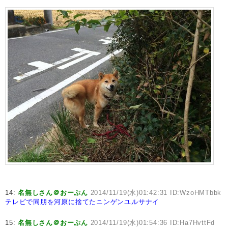
14:
名無しさん＠おーぷん
2014/11/19(水)01:42:31 ID:WzoHMTbbk
テレビで同朋を河原に捨てたニンゲンユルサナイ
15:
名無しさん＠おーぷん
2014/11/19(水)01:54:36 ID:Ha7HvttFd