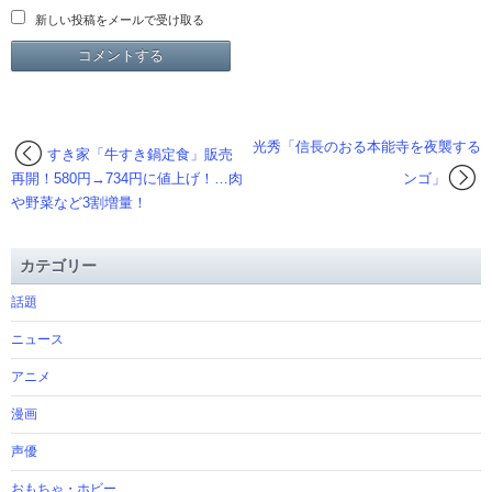
新しい投稿をメールで受け取る
光秀「信長のおる本能寺を夜襲する
すき家「牛すき鍋定食」販売
再開！580円→734円に値上げ！…肉
ンゴ」
や野菜など3割増量！
カテゴリー
話題
ニュース
アニメ
漫画
声優
おもちゃ・ホビー