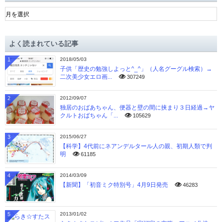
ア
ー
カ
イ
よく読まれている記事
ブ
1
2018/05/03
子供「歴史の勉強しよっと^_^」（人名グーグル検索）→
二次美少女エロ画...
307249
2
2012/09/07
独居のおばあちゃん、便器と壁の間に挟まり３日経過→ヤ
クルトおばちゃん「...
105629
3
2015/06/27
【科学】4代前にネアンデルタール人の親、初期人類で判
明
61185
4
2014/03/09
【新聞】「初音ミク特別号」4月9日発売
46283
5
2013/01/02