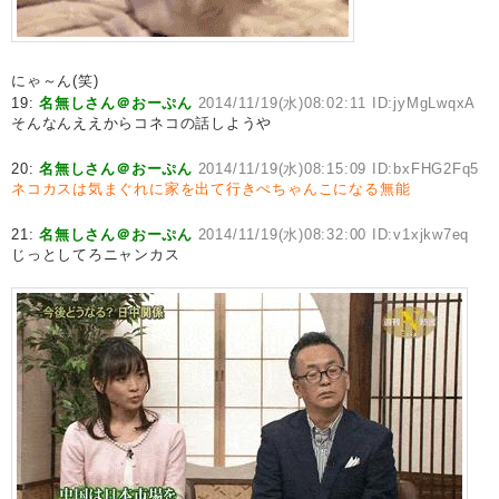
にゃ～ん(笑)
19:
名無しさん＠おーぷん
2014/11/19(水)08:02:11 ID:jyMgLwqxA
そんなんええからコネコの話しようや
20:
名無しさん＠おーぷん
2014/11/19(水)08:15:09 ID:bxFHG2Fq5
ネコカスは気まぐれに家を出て行きぺちゃんこになる無能
21:
名無しさん＠おーぷん
2014/11/19(水)08:32:00 ID:v1xjkw7eq
じっとしてろニャンカス