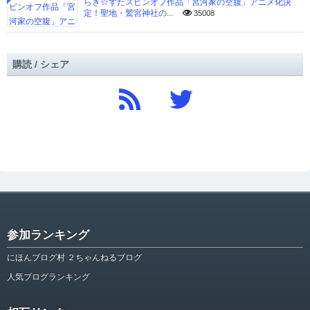
らき☆すたスピンオフ作品「宮河家の空腹」アニメ化決
定！聖地・鷲宮神社の...
35008
購読 / シェア
参加ランキング
にほんブログ村 ２ちゃんねるブログ
人気ブログランキング