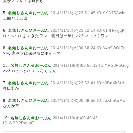
犬がスレ立てる時代か
5:
名無しさん＠おーぷん
2014/11/18(火)23:51:45 ID:YKA75Gwiq
三回だよ三回
6:
名無しさん＠おーぷん
2014/11/18(火)23:52:14 ID:X14HwrgqK
∪・ω・∪ よくきたワン 明日は一緒にパチンコいくワン
8:
名無しさん＠おーぷん
2014/11/19(水)00:38:24 ID:A4p9WOlZr
>>6
畜生犬は保健所にポイーで
13:
名無しさん＠おーぷん
2014/11/19(水)00:56:12 ID:YRS3RpG6g
>>8
∪；ω；∪ くぅんくぅん
7:
名無しさん＠おーぷん
2014/11/18(火)23:52:41 ID:o3BnXk3tH
多田野か
9:
名無しさん＠おーぷん
2014/11/19(水)00:39:59 ID:8bXhSCrAw
なんか草
10:
名無しさん＠おーぷん
2014/11/19(水)00:40:43
ID:WPDPRqvnE