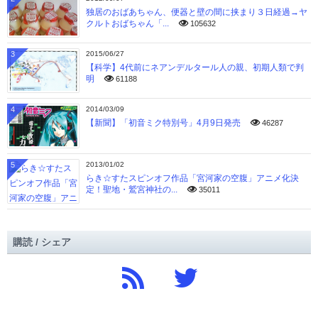
独居のおばあちゃん、便器と壁の間に挟まり３日経過→ヤ
クルトおばちゃん「...
105632
3
2015/06/27
【科学】4代前にネアンデルタール人の親、初期人類で判
明
61188
4
2014/03/09
【新聞】「初音ミク特別号」4月9日発売
46287
5
2013/01/02
らき☆すたスピンオフ作品「宮河家の空腹」アニメ化決
定！聖地・鷲宮神社の...
35011
購読 / シェア