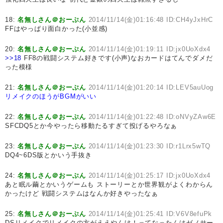
18:
名無しさん＠おーぷん
2014/11/14(金)01:16:48 ID:CH4yJxHrC
FFはやっぱり面白かった(小並感)
20:
名無しさん＠おーぷん
2014/11/14(金)01:19:11 ID:jx0UoXdx4
>>18
FF8の戦闘システム好きです(小声)なおカードはてんでダメだ
った模様
21:
名無しさん＠おーぷん
2014/11/14(金)01:20:14 ID:LEV5auUog
リメイクのほうがBGMがいい
22:
名無しさん＠おーぷん
2014/11/14(金)01:22:48 ID:oNVyZAw6E
SFCDQ5とか今やったら移動たるすぎて投げるやろなぁ
23:
名無しさん＠おーぷん
2014/11/14(金)01:23:30 ID:r1Lrx5wTQ
DQ4~6DS版とかいう手抜き
24:
名無しさん＠おーぷん
2014/11/14(金)01:25:17 ID:jx0UoXdx4
あと眠ル繭とかいうゲームも ストーリーとか世界観がよくわからん
かったけど 戦闘システムはなんか好きやったなぁ
25:
名無しさん＠おーぷん
2014/11/14(金)01:25:41 ID:V6V8efuPk
DSリメイクでリメイクの方がええやんけ！ってなったんはゼノサー