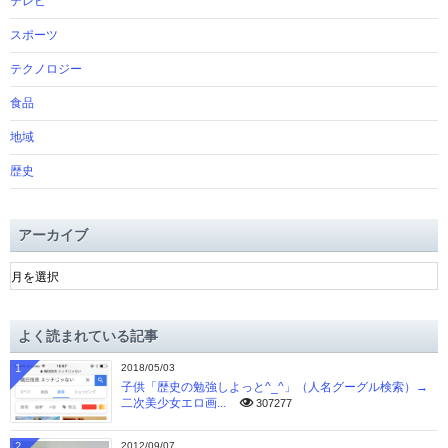
テレビ
スポーツ
テクノロジー
食品
地域
歴史
アーカイブ
ア
ー
カ
イ
よく読まれている記事
ブ
1
2018/05/03
子供「歴史の勉強しよっと^_^」（人名グーグル検索）→
二次美少女エロ画...
307277
2
2012/09/07