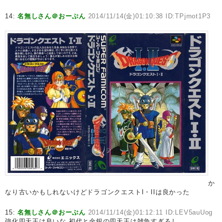
14:
名無しさん＠おーぷん
2014/11/14(金)01:10:38 ID:TPjmot1P3
か
なり古いかもしれないけどドラゴンクエストI・IIは良かった
15:
名無しさん＠おーぷん
2014/11/14(金)01:12:11 ID:LEV5auUog
強化四天王は良いな 初代と金銀の四天王は雑魚すぎるし