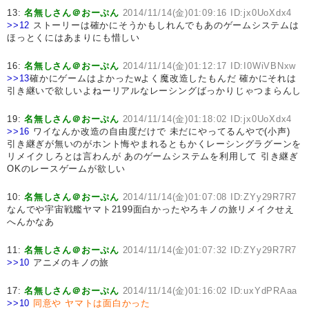
13:
名無しさん＠おーぷん
2014/11/14(金)01:09:16 ID:jx0UoXdx4
>>12
ストーリーは確かにそうかもしれんでもあのゲームシステムは
ほっとくにはあまりにも惜しい
16:
名無しさん＠おーぷん
2014/11/14(金)01:12:17 ID:I0WiVBNxw
>>13
確かにゲームはよかったwよく魔改造したもんだ 確かにそれは
引き継いで欲しいよねーリアルなレーシングばっかりじゃつまらんし
19:
名無しさん＠おーぷん
2014/11/14(金)01:18:02 ID:jx0UoXdx4
>>16
ワイなんか改造の自由度だけで 未だにやってるんやで(小声)
引き継ぎが無いのがホント悔やまれるともかくレーシングラグーンを
リメイクしろとは言わんが あのゲームシステムを利用して 引き継ぎ
OKのレースゲームが欲しい
10:
名無しさん＠おーぷん
2014/11/14(金)01:07:08 ID:ZYy29R7R7
なんでや宇宙戦艦ヤマト2199面白かったやろキノの旅リメイクせえ
へんかなあ
11:
名無しさん＠おーぷん
2014/11/14(金)01:07:32 ID:ZYy29R7R7
>>10
アニメのキノの旅
17:
名無しさん＠おーぷん
2014/11/14(金)01:16:02 ID:uxYdPRAaa
>>10
同意や
ヤマトは面白かった