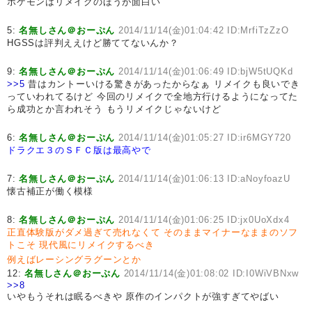
ポケモンはリメイクのほうが面白い
5:
名無しさん＠おーぷん
2014/11/14(金)01:04:42 ID:MrfiTzZzO
HGSSは評判ええけど勝ててないんか？
9:
名無しさん＠おーぷん
2014/11/14(金)01:06:49 ID:bjW5tUQKd
>>5
昔はカントーいける驚きがあったからなぁ リメイクも良いでき
っていわれてるけど 今回のリメイクで全地方行けるようになってた
ら成功とか言われそう もうリメイクじゃないけど
6:
名無しさん＠おーぷん
2014/11/14(金)01:05:27 ID:ir6MGY720
ドラクエ３のＳＦＣ版は最高やで
7:
名無しさん＠おーぷん
2014/11/14(金)01:06:13 ID:aNoyfoazU
懐古補正が働く模様
8:
名無しさん＠おーぷん
2014/11/14(金)01:06:25 ID:jx0UoXdx4
正直体験版がダメ過ぎて売れなくて
そのままマイナーなままのソフ
トこそ
現代風にリメイクするべき
例えばレーシングラグーンとか
12:
名無しさん＠おーぷん
2014/11/14(金)01:08:02 ID:I0WiVBNxw
>>8
いやもうそれは眠るべきや 原作のインパクトが強すぎてやばい