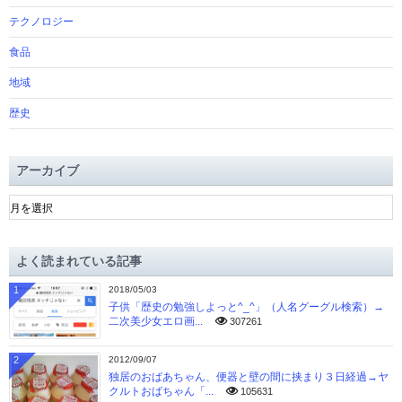
テクノロジー
食品
地域
歴史
アーカイブ
ア
ー
カ
イ
よく読まれている記事
ブ
1
2018/05/03
子供「歴史の勉強しよっと^_^」（人名グーグル検索）→
二次美少女エロ画...
307261
2
2012/09/07
独居のおばあちゃん、便器と壁の間に挟まり３日経過→ヤ
クルトおばちゃん「...
105631