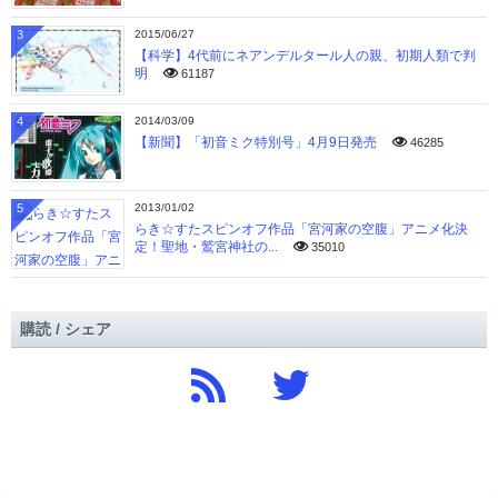
3
2015/06/27
【科学】4代前にネアンデルタール人の親、初期人類で判
明
61187
4
2014/03/09
【新聞】「初音ミク特別号」4月9日発売
46285
5
2013/01/02
らき☆すたスピンオフ作品「宮河家の空腹」アニメ化決
定！聖地・鷲宮神社の...
35010
購読 / シェア