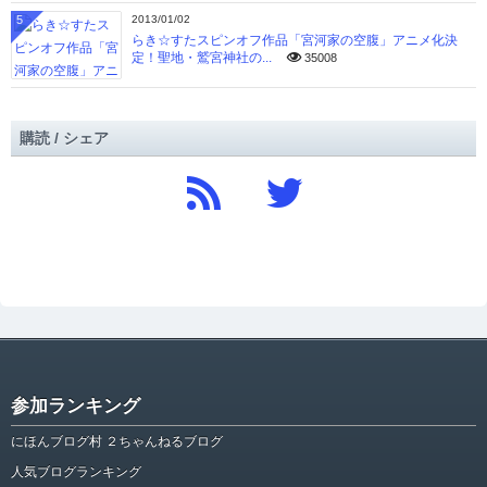
5
2013/01/02
らき☆すたスピンオフ作品「宮河家の空腹」アニメ化決
定！聖地・鷲宮神社の...
35008
購読 / シェア
参加ランキング
にほんブログ村 ２ちゃんねるブログ
人気ブログランキング