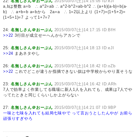
22:
名無しさん＠おーぷん
2015/03/07(土)14:15:05 ID:eJl
a,bは整数 a=b ∴ a^2=ab ∴ a^2-b^2=ab-b^2 ∴ (a+b)(a-b)=b(a-
b) ∴ a+b=b a=bから 2a=a ∴ 1=2以上より (1+7)=(1+5+2)=
(1+5+1)=7 よって1+7=7
24:
名無しさん＠おーぷん
2015/03/07(土)14:17:15 ID:BfH
>>22
3行目が成立せーへんからアカンで
25:
名無しさん＠おーぷん
2015/03/07(土)14:18:13 ID:eJl
>>24
まあネタやし
26:
名無しさん＠おーぷん
2015/03/07(土)14:18:42 ID:oZb
>>22
これでどこが違うか指摘できない奴は中学校からやり直そうな
23:
名無しさん＠おーぷん
2015/03/07(土)14:16:42 ID:ARh
7人で効率よく作業してる職場に新人1人を入れても、成果は7人でや
ってたときと同じくらいしか上がらない
27:
名無しさん＠おーぷん
2015/03/07(土)14:21:07 ID:9BP
一味と七味を入れても結局七味やで
って言おうとしたんやが
お前ら
頑張りすぎやろ