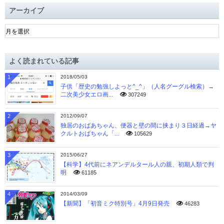
アーカイブ
ア
ー
カ
イ
よく読まれている記事
ブ
1
2018/05/03
子供「歴史の勉強しよっと^_^」（人名グーグル検索）→
二次美少女エロ画...
307249
2
2012/09/07
独居のおばあちゃん、便器と壁の間に挟まり３日経過→ヤ
クルトおばちゃん「...
105629
3
2015/06/27
【科学】4代前にネアンデルタール人の親、初期人類で判
明
61185
4
2014/03/09
【新聞】「初音ミク特別号」4月9日発売
46283