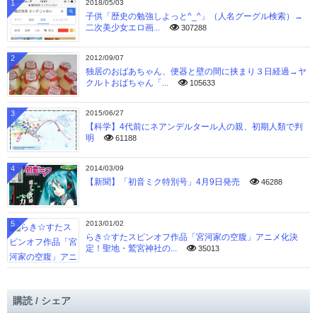
1
2018/05/03
子供「歴史の勉強しよっと^_^」（人名グーグル検索）→
二次美少女エロ画...
307288
2
2012/09/07
独居のおばあちゃん、便器と壁の間に挟まり３日経過→ヤ
クルトおばちゃん「...
105633
3
2015/06/27
【科学】4代前にネアンデルタール人の親、初期人類で判
明
61188
4
2014/03/09
【新聞】「初音ミク特別号」4月9日発売
46288
5
2013/01/02
らき☆すたスピンオフ作品「宮河家の空腹」アニメ化決
定！聖地・鷲宮神社の...
35013
購読 / シェア