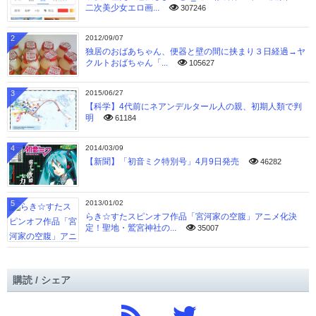
二次美少女エロ画...
307246
2
2012/09/07
独居のおばあちゃん、便器と壁の間に挟まり３日経過→ヤ
クルトおばちゃん「...
105627
3
2015/06/27
【科学】4代前にネアンデルタール人の親、初期人類で判
明
61184
4
2014/03/09
【新聞】「初音ミク特別号」4月9日発売
46282
5
2013/01/02
らき☆すたスピンオフ作品「宮河家の空腹」アニメ化決
定！聖地・鷲宮神社の...
35007
購読 / シェア