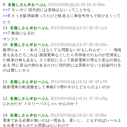
9:
名無しさん＠おーぷん
2015/03/06(金)16:28:58 ID:Wla
>>7
サンガツ 現代的には意味はないってことやな
>>8
さっき阪堺線乗ってたけど軌道上に車信号待ちで並びまくって
たで
13:
名無しさん＠おーぷん
2015/03/06(金)16:52:26 ID:1oS
>>7
勉強になるわ
サンクス
10:
名無しさん＠おーぷん
2015/03/06(金)16:37:36 ID:A8n
阪堺かぁ・・・あそこはなくても問題ないかもしれんが・・・ 地域
差もあるだろこれは 路面電車なくしたら市街地そのものが空洞化し
た岐阜の例もあるし ２１世紀に入って路面電車が増えた富山の例も
ある 特に富山の例があるだけに現代的には意味がないと結論付ける
のは難しいかと
11:
名無しさん＠おーぷん
2015/03/06(金)16:51:00 ID:y7R
路面電車の軌道撤去して車線2つ増やすのとどちらがよいのか
12:
名無しさん＠おーぷん
2015/03/06(金)16:51:37 ID:yNg
にわかだが トロリーバスじゃいかんのか？
14:
名無しさん＠おーぷん
2015/03/06(金)16:52:52 ID:85a
電車である必要が無いのは一理ある、遅いし。 ともすればレール上
を台車で走らせても問題はないわけで