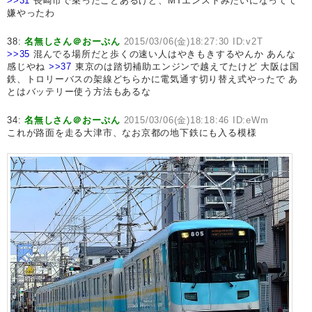
>>31
長崎市で乗ったことあるけど、MTエンストみたいになってて
嫌やったわ
38:
名無しさん＠おーぷん
2015/03/06(金)18:27:30 ID:v2T
>>35
混んでる場所だと歩くの速い人はやきもきするやんか あんな
感じやね
>>37
東京のは踏切補助エンジンで越えてたけど 大阪は国
鉄、トロリーバスの架線どちらかに電気通す切り替え式やったで あ
とはバッテリー使う方法もあるな
34:
名無しさん＠おーぷん
2015/03/06(金)18:18:46 ID:eWm
これが路面を走る大津市、なお京都の地下鉄にも入る模様