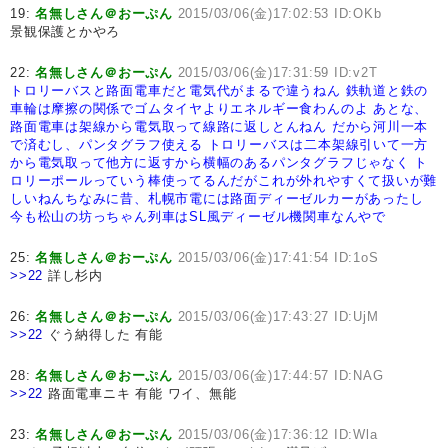
19:
名無しさん＠おーぷん
2015/03/06(金)17:02:53 ID:OKb
景観保護とかやろ
22:
名無しさん＠おーぷん
2015/03/06(金)17:31:59 ID:v2T
トロリーバスと路面電車だと電気代がまるで違うねん
鉄軌道と鉄の
車輪は摩擦の関係でゴムタイヤよりエネルギー食わんのよ
あとな、
路面電車は架線から電気取って線路に返しとんねん
だから河川一本
で済むし、パンタグラフ使える
トロリーバスは二本架線引いて一方
から電気取って他方に返すから横幅のあるパンタグラフじゃなく
ト
ロリーポールっていう棒使ってるんだがこれが外れやすくて扱いが難
しいねん
ちなみに昔、札幌市電には路面ディーゼルカーがあったし
今も松山の坊っちゃん列車はSL風ディーゼル機関車なんやで
25:
名無しさん＠おーぷん
2015/03/06(金)17:41:54 ID:1oS
>>22
詳し杉内
26:
名無しさん＠おーぷん
2015/03/06(金)17:43:27 ID:UjM
>>22
ぐう納得した 有能
28:
名無しさん＠おーぷん
2015/03/06(金)17:44:57 ID:NAG
>>22
路面電車ニキ 有能 ワイ、無能
23:
名無しさん＠おーぷん
2015/03/06(金)17:36:12 ID:Wla