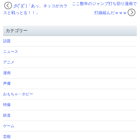
ここ数年のジャンプ打ち切り漫画で
彡(ﾟ)(ﾟ)「あっ、ネッコがカラ
スと戦っとる！！」
打線組んだｗｗｗ
カテゴリー
話題
ニュース
アニメ
漫画
声優
おもちゃ・ホビー
特撮
鉄道
ゲーム
芸能