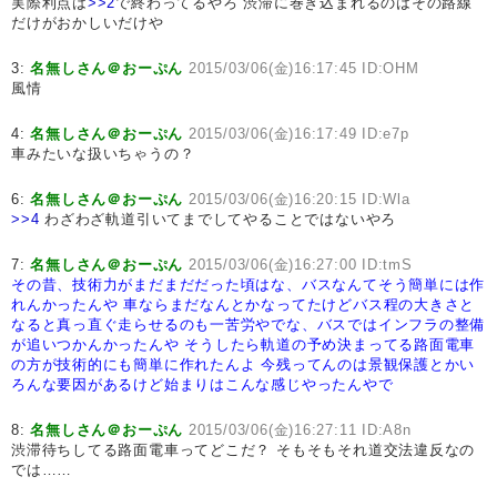
実際利点は
>>2
で終わってるやろ 渋滞に巻き込まれるのはその路線
だけがおかしいだけや
3:
名無しさん＠おーぷん
2015/03/06(金)16:17:45 ID:OHM
風情
4:
名無しさん＠おーぷん
2015/03/06(金)16:17:49 ID:e7p
車みたいな扱いちゃうの？
6:
名無しさん＠おーぷん
2015/03/06(金)16:20:15 ID:Wla
>>4
わざわざ軌道引いてまでしてやることではないやろ
7:
名無しさん＠おーぷん
2015/03/06(金)16:27:00 ID:tmS
その昔、技術力がまだまだだった頃はな、バスなんてそう簡単には作
れんかったんや
車ならまだなんとかなってたけどバス程の大きさと
なると真っ直ぐ走らせるのも一苦労やでな、バスではインフラの整備
が追いつかんかったんや
そうしたら軌道の予め決まってる路面電車
の方が技術的にも簡単に作れたんよ
今残ってんのは景観保護とかい
ろんな要因があるけど始まりはこんな感じやったんやで
8:
名無しさん＠おーぷん
2015/03/06(金)16:27:11 ID:A8n
渋滞待ちしてる路面電車ってどこだ？ そもそもそれ道交法違反なの
では……