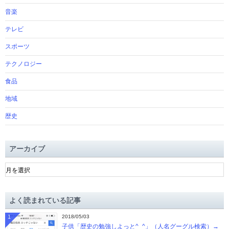
音楽
テレビ
スポーツ
テクノロジー
食品
地域
歴史
アーカイブ
ア
ー
カ
イ
よく読まれている記事
ブ
1
2018/05/03
子供「歴史の勉強しよっと^_^」（人名グーグル検索）→