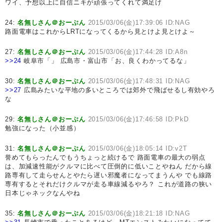
ワイ、予想以上に自信ニキが頑張ってくれて満足げ
24:
名無しさん＠おーぷん
2015/03/06(金)17:39:06 ID:NAG
路面電車はこれからLRTになってくるから見とけよ見とけよ～
27:
名無しさん＠おーぷん
2015/03/06(金)17:44:28 ID:A8n
>>24
岐阜市「」 広島市・富山市「お、良くわかってるな」
30:
名無しさん＠おーぷん
2015/03/06(金)17:48:31 ID:NAG
>>27
広島みたいな平地の多いところでは郊外で飛ばせるし有効やろ
な
29:
名無しさん＠おーぷん
2015/03/06(金)17:46:58 ID:PkD
勉強になった（小並感）
31:
名無しさん＠おーぷん
2015/03/06(金)18:05:14 ID:v2T
誉めてもらったんでもうちょっと続けるで 路面電車の最大の弱点
は、加減速性能がクルマに比べて圧倒的に低いことやねん だから線
路専有して走らせんとやたら遅い邪魔者になってまうんや でも線路
専有するとそれだけクルマが走る車線減るやろ？ これが道路の狭い
日本じゃネックなんやね
35:
名無しさん＠おーぷん
2015/03/06(金)18:21:18 ID:NAG