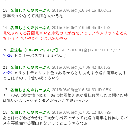
15:
名無しさん＠おーぷん
2015/03/06(金)16:54:15 ID:OCz
効率云々やなくて風情なんやろな
16:
名無しさん＠おーぷん
2015/03/06(金)16:56:45 ID:1oS
電化されてる路面電車やと排気ガスが出ないっていうメリットあるん
ちゃう？
バスやとそうはいかんやろ
20:
忍法帖【Lv=49,バルログ】
2015/03/06(金)17:03:01 ID:y7R
>>16
トロリーバスでもええやんけ
21:
名無しさん＠おーぷん
2015/03/06(金)17:05:42 ID:1oS
>>20
メリットデメリット色々あるからとりあえず今路面電車がある
とこはそのまま使い続けるやろ
17:
名無しさん＠おーぷん
2015/03/06(金)16:58:30 ID:0EX
3.11の夜に都営地下鉄と一緒に都電荒川線が運転再開したと聞いた時
は驚いたよ JRが全くダメだったんで助かったわ
18:
名無しさん＠おーぷん
2015/03/06(金)17:01:12 ID:tmS
あとはわざわざ金かけて元から出来上がってた路面電車を解体してバ
スを再整備する理由もないってところやろなぁ