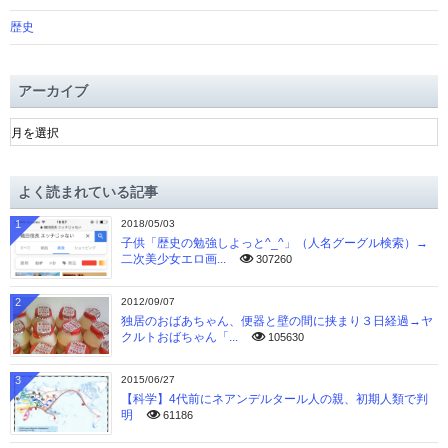
歴史
アーカイブ
ア
ー
カ
イ
よく読まれている記事
ブ
1
2018/05/03
子供「歴史の勉強しよっと^_^」（人名グーグル検索）→
二次美少女エロ画...
307260
2
2012/09/07
独居のおばあちゃん、便器と壁の間に挟まり３日経過→ヤ
クルトおばちゃん「...
105630
3
2015/06/27
【科学】4代前にネアンデルタール人の親、初期人類で判
明
61186