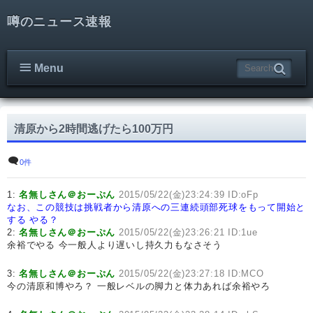
噂のニュース速報
Menu
清原から2時間逃げたら100万円
0件
1:
名無しさん＠おーぷん
2015/05/22(金)23:24:39 ID:oFp
なお、この競技は挑戦者から清原への三連続頭部死球をもって開始と
する
やる？
2:
名無しさん＠おーぷん
2015/05/22(金)23:26:21 ID:1ue
余裕でやる 今一般人より遅いし持久力もなさそう
3:
名無しさん＠おーぷん
2015/05/22(金)23:27:18 ID:MCO
今の清原和博やろ？ 一般レベルの脚力と体力あれば余裕やろ