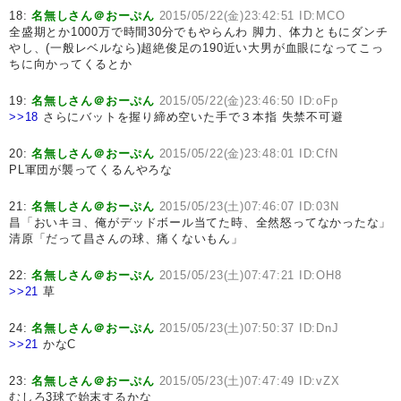
18:
名無しさん＠おーぷん
2015/05/22(金)23:42:51 ID:MCO
全盛期とか1000万で時間30分でもやらんわ 脚力、体力ともにダンチ
やし、(一般レベルなら)超絶俊足の190近い大男が血眼になってこっ
ちに向かってくるとか
19:
名無しさん＠おーぷん
2015/05/22(金)23:46:50 ID:oFp
>>18
さらにバットを握り締め空いた手で３本指 失禁不可避
20:
名無しさん＠おーぷん
2015/05/22(金)23:48:01 ID:CfN
PL軍団が襲ってくるんやろな
21:
名無しさん＠おーぷん
2015/05/23(土)07:46:07 ID:03N
昌「おいキヨ、俺がデッドボール当てた時、全然怒ってなかったな」
清原「だって昌さんの球、痛くないもん」
22:
名無しさん＠おーぷん
2015/05/23(土)07:47:21 ID:OH8
>>21
草
24:
名無しさん＠おーぷん
2015/05/23(土)07:50:37 ID:DnJ
>>21
かなC
23:
名無しさん＠おーぷん
2015/05/23(土)07:47:49 ID:vZX
むしろ3球で始末するかな