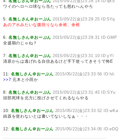
4:
名無しさん＠おーぷん
2015/05/22(金)23:28:14 ID:qkS
ワイのヘロヘロ球なら当たっても怒れへんやろ
5:
名無しさん＠おーぷん
2015/05/22(金)23:29:25 ID:5Yq
あのアホみたいな腹回りなら余裕、余裕
6:
名無しさん＠おーぷん
2015/05/22(金)23:29:31 ID:GMP
全盛期のじゃね？
7:
名無しさん＠おーぷん
2015/05/22(金)23:31:10 ID:yYl
清原からは逃げれる自信あるけど手下使ってきそうで怖E
11:
名無しさん＠おーぷん
2015/05/22(金)23:33:56 ID:hli
>>7
元木と小田か
8:
名無しさん＠おーぷん
2015/05/22(金)23:31:45 ID:SYu
頭部死球を北方に投げさせてくれるならやる
10:
名無しさん＠おーぷん
2015/05/22(金)23:33:52 ID:wKa
凶器を使わないとは書いてないしなぁ・・・
12:
名無しさん＠おーぷん
2015/05/22(金)23:34:05 ID:eDQ