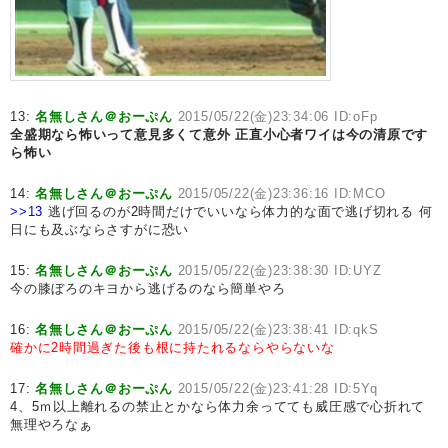
13:
名無しさん＠おーぷん
2015/05/22(金)23:34:06 ID:oFp
全盛期なら怖いって意見多くて意外
正直小心者ワイは今の清原です
ら怖い
14:
名無しさん＠おーぷん
2015/05/22(金)23:36:16 ID:MCO
>>13
逃げ回るのが2時間だけでいいなら体力的な面で逃げ切れる 何
日にも及ぶならさすがに恐い
15:
名無しさん＠おーぷん
2015/05/22(金)23:38:30 ID:UYZ
今の膝ぼろのキヨから逃げるのなら簡単やろ
16:
名無しさん＠おーぷん
2015/05/22(金)23:38:41 ID:qkS
確かに2時間過ぎた後も根に持たれるならやらないな
17:
名無しさん＠おーぷん
2015/05/22(金)23:41:28 ID:5Yq
4、5ｍ以上離れるの禁止とかなら体力余ってても威圧感で心折れて
無理やろなぁ