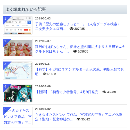
イ
よく読まれている記事
ブ
1
2018/05/03
子供「歴史の勉強しよっと^_^」（人名グーグル検索）→
二次美少女エロ画...
307285
2
2012/09/07
独居のおばあちゃん、便器と壁の間に挟まり３日経過→ヤ
クルトおばちゃん「...
105633
3
2015/06/27
【科学】4代前にネアンデルタール人の親、初期人類で判
明
61188
4
2014/03/09
【新聞】「初音ミク特別号」4月9日発売
46288
5
2013/01/02
らき☆すたスピンオフ作品「宮河家の空腹」アニメ化決
定！聖地・鷲宮神社の...
35012