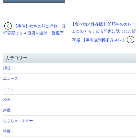
【食べ物／保存版】2015年のカレー
【事件】女性の顔に汚物 暴
まとめ / もっとも印象に残ったお店
行容疑で２４歳男を逮捕 警視庁
20選 【年末強制博多弁スレ】
カテゴリー
話題
ニュース
アニメ
漫画
声優
おもちゃ・ホビー
特撮