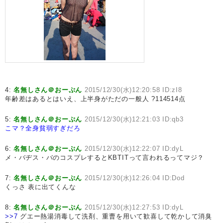
4:
名無しさん＠おーぷん
2015/12/30(水)12:20:58 ID:zI8
年齢差はあるとはいえ、上半身がただの一般人 ?114514点
5:
名無しさん＠おーぷん
2015/12/30(水)12:21:03 ID:qb3
こマ？全身貧弱すぎだろ
6:
名無しさん＠おーぷん
2015/12/30(水)12:22:07 ID:dyL
メ・バヂス・バのコスプレするとKBTITって言われるってマジ？
7:
名無しさん＠おーぷん
2015/12/30(水)12:26:04 ID:Dod
くっさ 表に出てくんな
8:
名無しさん＠おーぷん
2015/12/30(水)12:27:53 ID:dyL
>>7
グエー熱湯消毒して洗剤、重曹を用いて歓喜して乾かして消臭