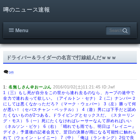
噂のニュース速報
Menu
ドライバー＆ライダーの名言で打線組んだｗｗｗ
0件
1:
名無しさん＠おーぷん
2016/01/02(土)11:21:45 ID:Jwf
1（三）もし死が自分をこの世から連れ去るのなら、カーブの途中で
全力で連れ去って欲しい。（アイルトン・セナ）
2（二）ナンバー２
にしては悪くなかっただろ？（マーク・ウェバー）
3（左）勝って何
が悪い！（セバスチャン・ベッテル））
4（遊）男には下手だと認め
たくないものが2つある。ドライビングとセックスだ。（スターリン
グ・モス）
5（一）死にたくなければレーサーなんて辞めればいい
（ネルソン・ピケ）
6（右）「晴れでも雨でも、明日は『レイニー』
デイさ」予選後の記者会見で、翌日の決勝が雨になる可能性に触れら
れて（ウェイン・レイニー）
7（中）「俺は（ランキング）2位で良