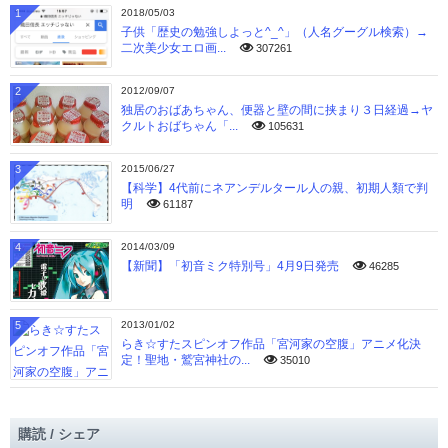
1
2018/05/03
子供「歴史の勉強しよっと^_^」（人名グーグル検索）→
二次美少女エロ画...
307261
2
2012/09/07
独居のおばあちゃん、便器と壁の間に挟まり３日経過→ヤ
クルトおばちゃん「...
105631
3
2015/06/27
【科学】4代前にネアンデルタール人の親、初期人類で判
明
61187
4
2014/03/09
【新聞】「初音ミク特別号」4月9日発売
46285
5
2013/01/02
らき☆すたスピンオフ作品「宮河家の空腹」アニメ化決
定！聖地・鷲宮神社の...
35010
購読 / シェア