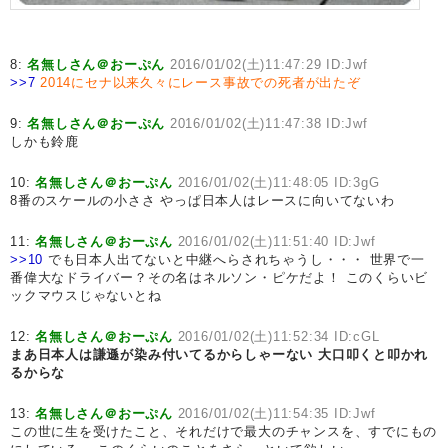
8:
名無しさん＠おーぷん
2016/01/02(土)11:47:29 ID:Jwf
>>7
2014にセナ以来久々にレース事故での死者が出たぞ
9:
名無しさん＠おーぷん
2016/01/02(土)11:47:38 ID:Jwf
しかも鈴鹿
10:
名無しさん＠おーぷん
2016/01/02(土)11:48:05 ID:3gG
8番のスケールの小ささ やっぱ日本人はレースに向いてないわ
11:
名無しさん＠おーぷん
2016/01/02(土)11:51:40 ID:Jwf
>>10
でも日本人出てないと中継へらされちゃうし・・・ 世界で一
番偉大なドライバー？その名はネルソン・ピケだよ！ このくらいビ
ックマウスじゃないとね
12:
名無しさん＠おーぷん
2016/01/02(土)11:52:34 ID:cGL
まあ日本人は謙遜が染み付いてるからしゃーない
大口叩くと叩かれ
るからな
13:
名無しさん＠おーぷん
2016/01/02(土)11:54:35 ID:Jwf
この世に生を受けたこと、それだけで最大のチャンスを、すでにもの