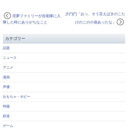
彡(^)(^)「おっ、そう言えばきのこた
淫夢ファミリーが自衛隊に入
隊した時にありがちなこと
けのこの小袋あったな」
カテゴリー
話題
ニュース
アニメ
漫画
声優
おもちゃ・ホビー
特撮
鉄道
ゲーム