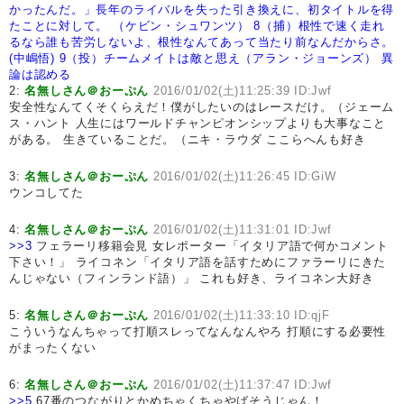
かったんだ。」長年のライバルを失った引き換えに、初タイトルを得
たことに対して。 （ケビン・シュワンツ）
8（捕）根性で速く走れ
るなら誰も苦労しないよ、根性なんてあって当たり前なんだからさ。
(中嶋悟)
9（投）チームメイトは敵と思え（アラン・ジョーンズ）
異
論は認める
2:
名無しさん＠おーぷん
2016/01/02(土)11:25:39 ID:Jwf
安全性なんてくそくらえだ！僕がしたいのはレースだけ。（ジェーム
ス・ハント 人生にはワールドチャンピオンシップよりも大事なこと
がある。 生きていることだ。（ニキ・ラウダ ここらへんも好き
3:
名無しさん＠おーぷん
2016/01/02(土)11:26:45 ID:GiW
ウンコしてた
4:
名無しさん＠おーぷん
2016/01/02(土)11:31:01 ID:Jwf
>>3
フェラーリ移籍会見 女レポーター「イタリア語で何かコメント
下さい！」 ライコネン「イタリア語を話すためにファラーリにきた
んじゃない（フィンランド語）」 これも好き、ライコネン大好き
5:
名無しさん＠おーぷん
2016/01/02(土)11:33:10 ID:qjF
こういうなんちゃって打順スレってなんなんやろ 打順にする必要性
がまったくない
6:
名無しさん＠おーぷん
2016/01/02(土)11:37:47 ID:Jwf
>>5
67番のつながりとかめちゃくちゃやばそうじゃん！