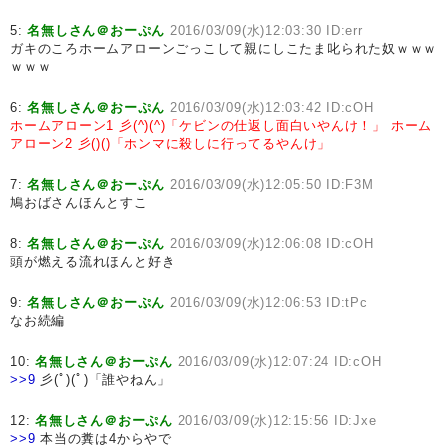
5:
名無しさん＠おーぷん
2016/03/09(水)12:03:30 ID:err
ガキのころホームアローンごっこして親にしこたま叱られた奴ｗｗｗ
ｗｗｗ
6:
名無しさん＠おーぷん
2016/03/09(水)12:03:42 ID:cOH
ホームアローン1
彡(^)(^)「ケビンの仕返し面白いやんけ！」
ホーム
アローン2
彡()()「ホンマに殺しに行ってるやんけ」
7:
名無しさん＠おーぷん
2016/03/09(水)12:05:50 ID:F3M
鳩おばさんほんとすこ
8:
名無しさん＠おーぷん
2016/03/09(水)12:06:08 ID:cOH
頭が燃える流れほんと好き
9:
名無しさん＠おーぷん
2016/03/09(水)12:06:53 ID:tPc
なお続編
10:
名無しさん＠おーぷん
2016/03/09(水)12:07:24 ID:cOH
>>9
彡(ﾟ)(ﾟ)「誰やねん」
12:
名無しさん＠おーぷん
2016/03/09(水)12:15:56 ID:Jxe
>>9
本当の糞は4からやで