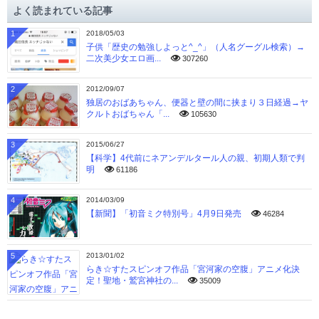
イ
よく読まれている記事
ブ
1
2018/05/03
子供「歴史の勉強しよっと^_^」（人名グーグル検索）→
二次美少女エロ画...
307260
2
2012/09/07
独居のおばあちゃん、便器と壁の間に挟まり３日経過→ヤ
クルトおばちゃん「...
105630
3
2015/06/27
【科学】4代前にネアンデルタール人の親、初期人類で判
明
61186
4
2014/03/09
【新聞】「初音ミク特別号」4月9日発売
46284
5
2013/01/02
らき☆すたスピンオフ作品「宮河家の空腹」アニメ化決
定！聖地・鷲宮神社の...
35009