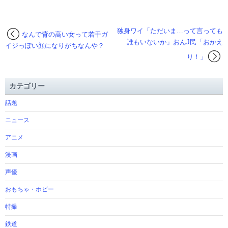
独身ワイ「ただいま…って言っても
なんで背の高い女って若干ガ
誰もいないか」おんJ民「おかえ
イジっぽい顔になりがちなんや？
り！」
カテゴリー
話題
ニュース
アニメ
漫画
声優
おもちゃ・ホビー
特撮
鉄道