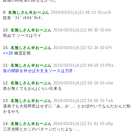
延髄の時絶望の間もなかった
9:
名無しさん＠おーぷん
2016/03/01(火)22:48:21 ID:ucN
院長「ｸﾋﾞﾉﾎﾈｶﾞｵﾚﾀ」
10:
名無しさん＠おーぷん
2016/03/01(火)22:48:30 ID:04i
死ぬで ソースはワイ
15:
名無しさん＠おーぷん
2016/03/01(火)22:52:24 ID:kPl
>>10
幽霊定期
11:
名無しさん＠おーぷん
2016/03/01(火)22:49:18 ID:PBx
首の関節を外せば大丈夫ソースは刃牙
12:
名無しさん＠おーぷん
2016/03/01(火)22:50:19 ID:n3w
首が無くてもおんjくらい出来る
13:
名無しさん＠おーぷん
2016/03/01(火)22:50:58 ID:7aA
漫画でも大抵即死はせずに「あ…が…」とかぼやいてなんだかんだ助
かるやろ
14:
名無しさん＠おーぷん
2016/03/01(火)22:51:41 ID:oDy
三沢光晴とかこのパターンだったよな……