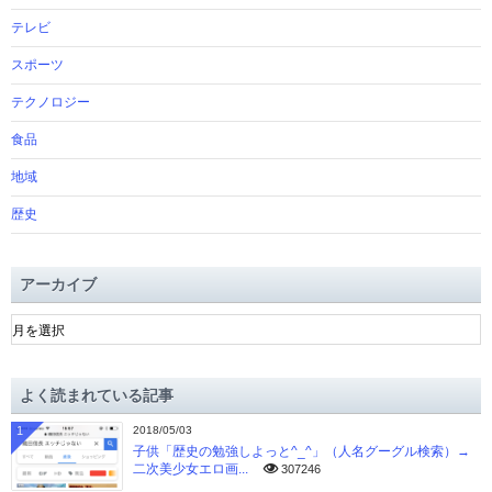
テレビ
スポーツ
テクノロジー
食品
地域
歴史
アーカイブ
ア
ー
カ
イ
よく読まれている記事
ブ
1
2018/05/03
子供「歴史の勉強しよっと^_^」（人名グーグル検索）→
二次美少女エロ画...
307246