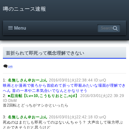
噂のニュース速報
Menu
首折られて即死って概念理解できない
0件
1:
名無しさん＠おーぷん
2016/03/01(火)22:38:44 ID:urQ
映画とか漫画で後ろから首絞めて折って即殺みたいな場面が理解でき
へん
首の一本や二本気合いでなんとかなりそう
2:
■忍法帖【Lv=10,こうもりおとこ,njd】
2016/03/01(火)22:39:29
ID:DbM
首2回転とどっちがマシかといったら
3:
名無しさん＠おーぷん
2016/03/01(火)22:42:18 ID:urQ
死ぬのはまだしも即死ってのはないんちゃう？ 大声出して味方呼ぶ
とかできそうだと思うけど