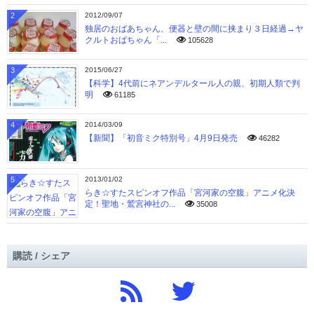
2
2012/09/07
独居のおばあちゃん、便器と壁の間に挟まり３日経過→ヤ
クルトおばちゃん「...
105628
3
2015/06/27
【科学】4代前にネアンデルタール人の親、初期人類で判
明
61185
4
2014/03/09
【新聞】「初音ミク特別号」4月9日発売
46282
5
2013/01/02
らき☆すたスピンオフ作品「宮河家の空腹」アニメ化決
定！聖地・鷲宮神社の...
35008
購読 / シェア