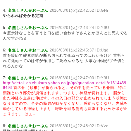
4:
名無しさん＠おーぷん
2016/03/01(火)22:42:52 ID:GNi
やられれば分かる定期
5:
名無しさん＠おーぷん
2016/03/01(火)22:43:24 ID:Y9U
今度余計なことを言うと口を縫い合わすぞさんとかほんとに死んでる
んですかねぇ･･･
6:
名無しさん＠おーぷん
2016/03/01(火)22:45:37 ID:Uqd
首を絞めて酸素供給が断ち切られて死ぬってのはわかるけど 首折ら
れて死ぬってのは何が作用して死ぬんやろな 大事な神経がブチ切ら
れるんかな
7:
名無しさん＠おーぷん
2016/03/01(火)22:47:00 ID:Y9U
http://detail.chiebukuro.yahoo.co.jp/qa/question_detail/q1314439
9493
首の骨（頸椎）が折られると、その中を走っている脊髄、特に
頸髄という部分が損傷されます。つまり、神経が切れます。
脳から
出た神経を全身に伸ばす、その入口の部分が止められてしまう状態に
なりますので、全身の筋肉が動かなくなり、感覚もなくなり、内臓を
動かしている神経も止まり、呼吸を司る筋肉も麻痺するため呼吸が止
まります。
はぇ～
8:
名無しさん＠おーぷん
2016/03/01(火)22:48:02 ID:Vve