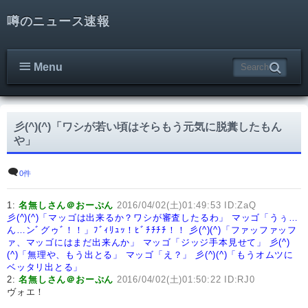
噂のニュース速報
Menu
彡(^)(^)「ワシが若い頃はそらもう元気に脱糞したもん
や」
0件
1:
名無しさん＠おーぷん
2016/04/02(土)01:49:53 ID:ZaQ
彡(^)(^)「マッゴは出来るか？ワシが審査したるわ」
マッゴ「うぅ…
ん…ンﾞグゥﾞ！！」ﾌﾞｨﾘｭｯ！ﾋﾞﾁﾁﾁﾁ！！
彡(^)(^)「ファッファッフ
ァ、マッゴにはまだ出来んか」
マッゴ「ジッジ手本見せて」
彡(^)
(^)「無理や、もう出とる」
マッゴ「え？」
彡(^)(^)「もうオムツに
ベッタリ出とる」
2:
名無しさん＠おーぷん
2016/04/02(土)01:50:22 ID:RJ0
ヴォエ！