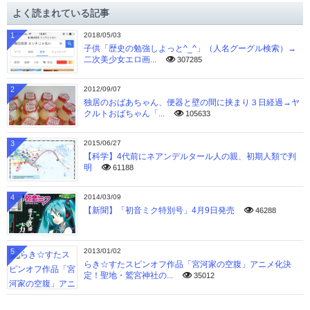
イ
よく読まれている記事
ブ
1
2018/05/03
子供「歴史の勉強しよっと^_^」（人名グーグル検索）→
二次美少女エロ画...
307285
2
2012/09/07
独居のおばあちゃん、便器と壁の間に挟まり３日経過→ヤ
クルトおばちゃん「...
105633
3
2015/06/27
【科学】4代前にネアンデルタール人の親、初期人類で判
明
61188
4
2014/03/09
【新聞】「初音ミク特別号」4月9日発売
46288
5
2013/01/02
らき☆すたスピンオフ作品「宮河家の空腹」アニメ化決
定！聖地・鷲宮神社の...
35012