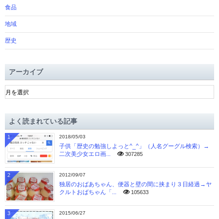
食品
地域
歴史
アーカイブ
ア
ー
カ
イ
よく読まれている記事
ブ
1
2018/05/03
子供「歴史の勉強しよっと^_^」（人名グーグル検索）→
二次美少女エロ画...
307285
2
2012/09/07
独居のおばあちゃん、便器と壁の間に挟まり３日経過→ヤ
クルトおばちゃん「...
105633
3
2015/06/27