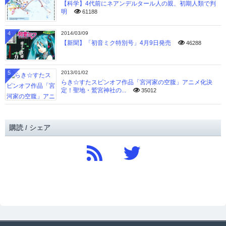
【科学】4代前にネアンデルタール人の親、初期人類で判
明
61188
4
2014/03/09
【新聞】「初音ミク特別号」4月9日発売
46288
5
2013/01/02
らき☆すたスピンオフ作品「宮河家の空腹」アニメ化決
定！聖地・鷲宮神社の...
35012
購読 / シェア