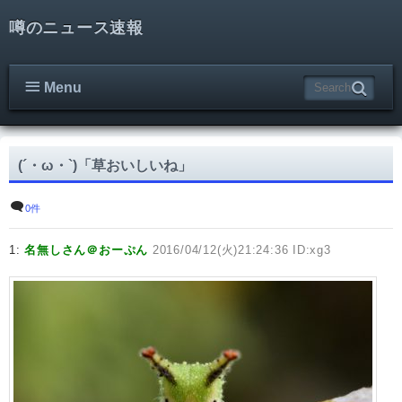
噂のニュース速報
Menu
(´・ω・`)「草おいしいね」
0件
1:
名無しさん＠おーぷん
2016/04/12(火)21:24:36 ID:xg3