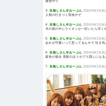
擬態やで
3:
名無しさん＠おーぷん
2016/04/13(水
人類の行きつく境地やぞ
4:
名無しさん＠おーぷん
2016/04/13(水)
羊の群の中にライオンが一匹いたら浮く
5:
名無しさん＠おーぷん
2016/04/13(水)
あれが可愛いって思ってるんやで 吐き
6:
名無しさん＠おーぷん
2016/04/13(水)
髪色の場合 茶髪のほうがブス隠しになる
7:
名無しさん＠おーぷん
2016/04/13(水)