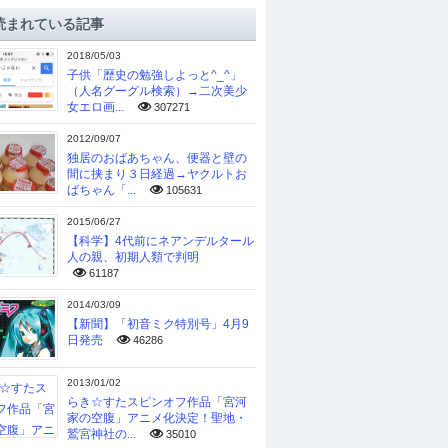
読まれている記事
2018/05/03
子供「歴史の勉強しよっと^_^」
（人名グーグル検索）→二次美少
女エロ画...
307271
2012/09/07
独居のおばあちゃん、便器と壁の
間に挟まり３日経過→ヤクルトお
ばちゃん「...
105631
2015/06/27
【科学】4代前にネアンデルタール
人の親、初期人類で判明
61187
2014/03/09
【新聞】「初音ミク特別号」4月9
日発売
46286
2013/01/02
らき☆すたスピンオフ作品「宮河
家の空腹」アニメ化決定！聖地・
鷲宮神社の...
35010