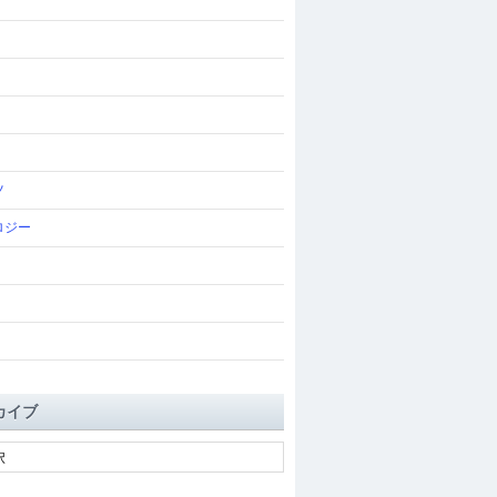
ツ
ロジー
カイブ