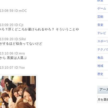
鉄道
ゲーム
)13:08:59 ID:mOC
芸能
13:09:20 ID:Cjt
音楽
やろ？浮くどころか避けられるやろ？ そういうことや
テレビ
13:09:20 ID:SRd
スポー
気がするほど似合ってないけど
テクノ
13:10:06 ID:mrs
から 黒髪は人選ぶ
食品
地域
13:10:07 ID:Yov
歴史
アー
ア
ー
カ