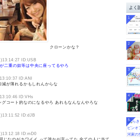
イ
よく
ブ
1
2
クローンかな？
)13:14:27 ID:USB
が二重の奴等は中央に座ってるやろ
3
13:10:37 ID:ANI
加減が薄れるかもしれんからな
4
13:10:46 ID:VHs
ングコート的なのになるやろ あれもなんなんやろな
)13:11:52 ID:dJB
5
)13:12:18 ID:mD0
同じなのがカワイイ って誰かが言ってた 全ての人に当て