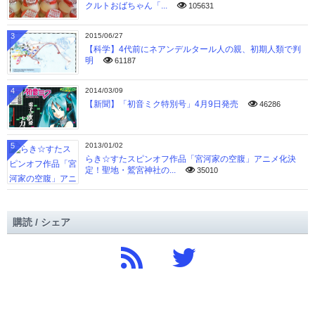
クルトおばちゃん「...
105631
3
2015/06/27
【科学】4代前にネアンデルタール人の親、初期人類で判
明
61187
4
2014/03/09
【新聞】「初音ミク特別号」4月9日発売
46286
5
2013/01/02
らき☆すたスピンオフ作品「宮河家の空腹」アニメ化決
定！聖地・鷲宮神社の...
35010
購読 / シェア