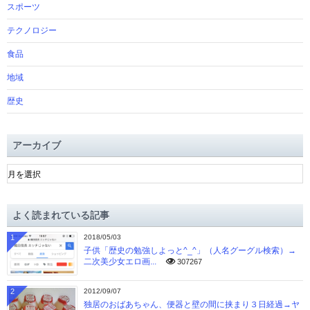
スポーツ
テクノロジー
食品
地域
歴史
アーカイブ
ア
ー
カ
イ
よく読まれている記事
ブ
1
2018/05/03
子供「歴史の勉強しよっと^_^」（人名グーグル検索）→
二次美少女エロ画...
307267
2
2012/09/07
独居のおばあちゃん、便器と壁の間に挟まり３日経過→ヤ