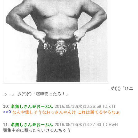
彡()()「ひエ
っ...」 彡(^)(^)「喧嘩売ったろ！」
10:
名無しさん＠おーぷん
2016/05/18(水)13:26:59 ID:xTt
>>9
なんや優しそうなおっさんやんけ
これは勝てるやろなぁ
11:
名無しさん＠おーぷん
2016/05/18(水)13:27:43 ID:RwH
顎集中的に殴ったらいけるんちゃう