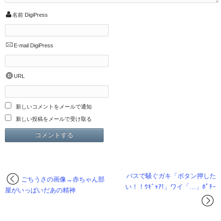
名前
DigiPress
E-mail
DigiPress
URL
新しいコメントをメールで通知
新しい投稿をメールで受け取る
バスで騒ぐガキ「ボタン押した
ごちうさの画像→赤ちゃん部
い！！ｳｷﾞｬｱ!」ワイ「…」ﾎﾟﾁｰ
屋がいっぱいだあの精神