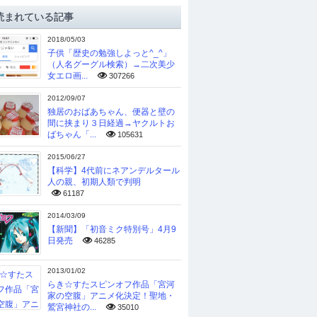
読まれている記事
2018/05/03
子供「歴史の勉強しよっと^_^」
（人名グーグル検索）→二次美少
女エロ画...
307266
2012/09/07
独居のおばあちゃん、便器と壁の
間に挟まり３日経過→ヤクルトお
ばちゃん「...
105631
2015/06/27
【科学】4代前にネアンデルタール
人の親、初期人類で判明
61187
2014/03/09
【新聞】「初音ミク特別号」4月9
日発売
46285
2013/01/02
らき☆すたスピンオフ作品「宮河
家の空腹」アニメ化決定！聖地・
鷲宮神社の...
35010