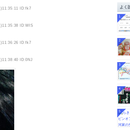
イ
よく
)11:35:11 ID:fk7
ブ
1
)11:35:38 ID:WIS
2
)11:36:26 ID:fk7
)11:38:40 ID:0NJ
3
4
5