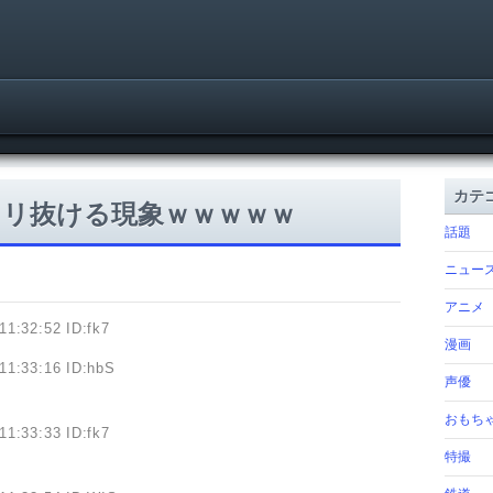
カテ
リ抜ける現象ｗｗｗｗｗ
話題
ニュー
アニメ
11:32:52 ID:fk7
漫画
11:33:16 ID:hbS
声優
おもち
11:33:33 ID:fk7
特撮