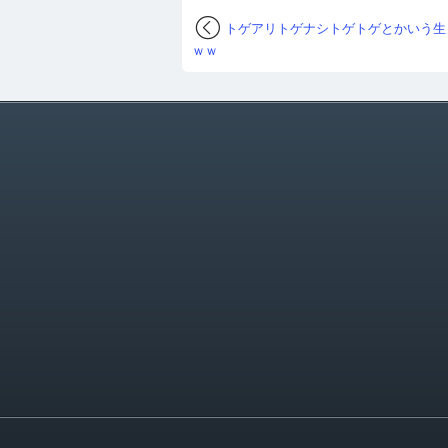
トゲアリトゲナシトゲトゲとかいう生
ｗｗ