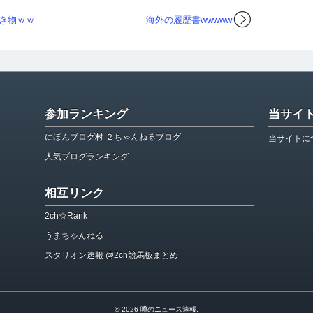
き物ｗｗ
海外の履歴書wwwww
参加ランキング
当サイ
にほんブログ村 ２ちゃんねるブログ
当サイトに
人気ブログランキング
相互リンク
2ch☆Rank
うまちゃんねる
スタリオン速報 @2ch競馬板まとめ
© 2026
噂のニュース速報
.