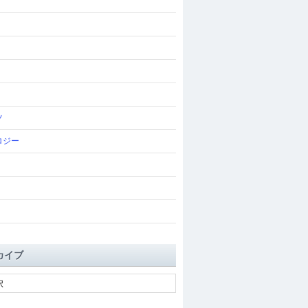
ツ
ロジー
カイブ