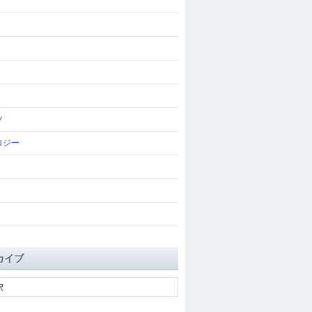
ツ
ロジー
カイブ