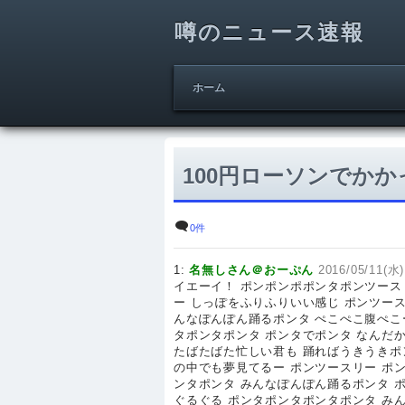
噂のニュース速報
ホーム
100円ローソンでか
0件
1:
名無しさん＠おーぷん
2016/05/11(水)
イエーイ！ ポンポンポポンタポンツース
ー しっぽをふりふりいい感じ ポンツー
んなぽんぽん踊るポンタ ぺこぺこ腹ぺこ
タポンタポンタ ポンタでポンタ なんだ
たばたばた忙しい君も 踊ればうきうきポ
の中でも夢見てるー ポンツースリー ポ
ンタポンタ みんなぽんぽん踊るポンタ 
ぐるぐる ポンタポンタポンタポンタ み