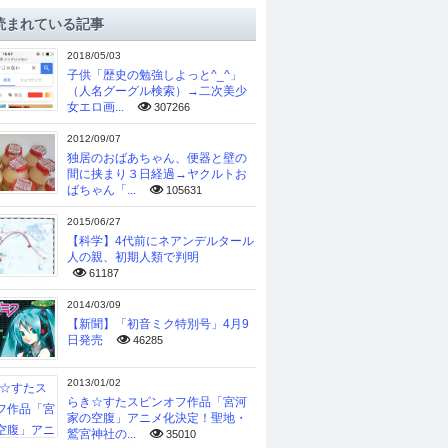
読まれている記事
2018/05/03
子供「歴史の勉強しよっと^_^」
（人名グーグル検索）→二次美少
女エロ画...
307266
2012/09/07
独居のおばあちゃん、便器と壁の
間に挟まり３日経過→ヤクルトお
ばちゃん「...
105631
2015/06/27
【科学】4代前にネアンデルタール
人の親、初期人類で判明
61187
2014/03/09
【新聞】「初音ミク特別号」4月9
日発売
46285
2013/01/02
らき☆すたスピンオフ作品「宮河
家の空腹」アニメ化決定！聖地・
鷲宮神社の...
35010