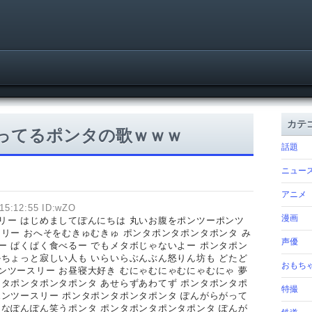
カテ
かってるポンタの歌ｗｗｗ
話題
ニュー
アニメ
15:12:55 ID:wZO
漫画
リー はじめましてぽんにちは 丸いお腹をポンツーポンツ
スリー おへそをむきゅむきゅ ポンタポンタポンタポンタ み
声優
ー ぱくぱく食べるー でもメタボじゃないよー ポンタポン
かちょっと寂しい人も いらいらぶんぶん怒りん坊も どたど
おもち
ンツースリー お昼寝大好き むにゃむにゃむにゃむにゃ 夢
ンタポンタポンタポンタ あせらずあわてず ポンタポンタポ
特撮
ポンツースリー ポンタポンタポンタポンタ ぽんがらがって
んなぽんぽん笑うポンタ ポンタポンタポンタポンタ ぽんが