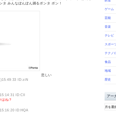
鉄道
ンタ みんなぽんぽん踊るポンタ ポン！
ゲーム
芸能
音楽
テレビ
スポー
テクノ
食品
地域
悲しい
)15:49:33 ID:ziN
歴史
15:14:31 ID:ClI
アー
少はね？
ア
ー
15:16:20 ID:HQA
カ