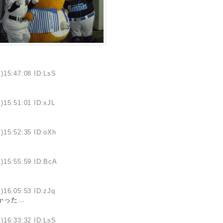
)15:47:08 ID:LsS
)15:51:01 ID:xJL
)15:52:35 ID:oXh
)15:55:59 ID:BcA
)16:05:53 ID:zJq
よかった…
)16:33:32 ID:LsS