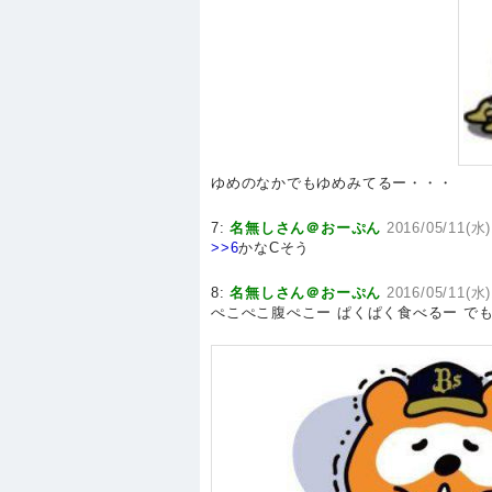
ゆめのなかでもゆめみてるー・・・
7:
名無しさん＠おーぷん
2016/05/11(水)
>>6
かなCそう
8:
名無しさん＠おーぷん
2016/05/11(水)
ぺこぺこ腹ぺこー ぱくぱく食べるー で