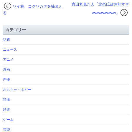
真田丸見た人「北条氏政無能すぎ
ワイ将、コクワガタを捕まえ
る
wwwwwwwww」
カテゴリー
話題
ニュース
アニメ
漫画
声優
おもちゃ・ホビー
特撮
鉄道
ゲーム
芸能