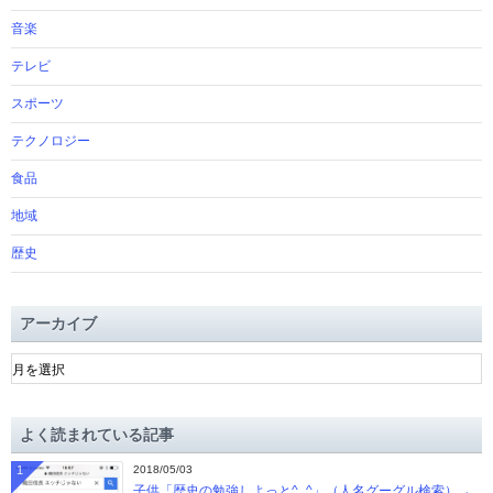
音楽
テレビ
スポーツ
テクノロジー
食品
地域
歴史
アーカイブ
ア
ー
カ
イ
よく読まれている記事
ブ
1
2018/05/03
子供「歴史の勉強しよっと^_^」（人名グーグル検索）→