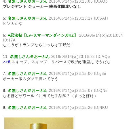
4:
名無しさん＠おーぷん
2016/06/14(火)23:13:05 ID:AQp
プレジデント ジョーカー
映画化間違いなし
5:
名無しさん＠おーぷん
2016/06/14(火)23:13:27 ID:SAH
ヒソカかな
6:
■忍法帖【Lv=9,マーマンダイン,0KZ】
2016/06/14(火)23:13:54
ID:17A
むこうがトランプならこっちは宇野だ！
11:
名無しさん＠おーぷん
2016/06/14(火)23:16:23 ID:AQp
>>6
スキップ、スキップ、リバースで政治が混乱しそうだな
7:
名無しさん＠おーぷん
2016/06/14(火)23:15:00 ID:g8e
ポーカー版ムダヅモ描いてそう
8:
名無しさん＠おーぷん
2016/06/14(火)23:15:07 ID:QN5
なるほどザワールドに出てた手品師？（すっとぼけ）
9:
名無しさん＠おーぷん
2016/06/14(火)23:15:26 ID:NKU