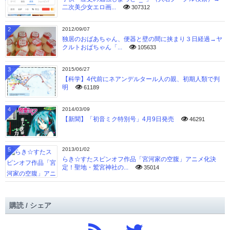
二次美少女エロ画...
307312
2
2012/09/07
独居のおばあちゃん、便器と壁の間に挟まり３日経過→ヤ
クルトおばちゃん「...
105633
3
2015/06/27
【科学】4代前にネアンデルタール人の親、初期人類で判
明
61189
4
2014/03/09
【新聞】「初音ミク特別号」4月9日発売
46291
5
2013/01/02
らき☆すたスピンオフ作品「宮河家の空腹」アニメ化決
定！聖地・鷲宮神社の...
35014
購読 / シェア