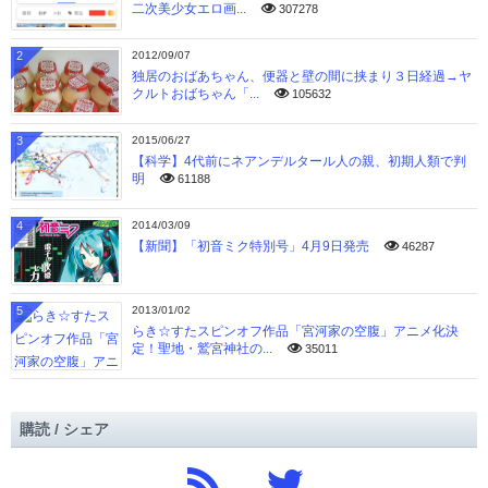
二次美少女エロ画...
307278
2
2012/09/07
独居のおばあちゃん、便器と壁の間に挟まり３日経過→ヤ
クルトおばちゃん「...
105632
3
2015/06/27
【科学】4代前にネアンデルタール人の親、初期人類で判
明
61188
4
2014/03/09
【新聞】「初音ミク特別号」4月9日発売
46287
5
2013/01/02
らき☆すたスピンオフ作品「宮河家の空腹」アニメ化決
定！聖地・鷲宮神社の...
35011
購読 / シェア