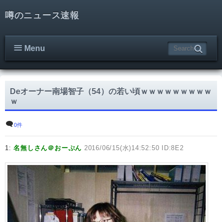
噂のニュース速報
Menu
Deオーナー南場智子（54）の若い頃ｗｗｗｗｗｗｗｗｗ
ｗ
0件
1:
名無しさん＠おーぷん
2016/06/15(水)14:52:50 ID:8E2