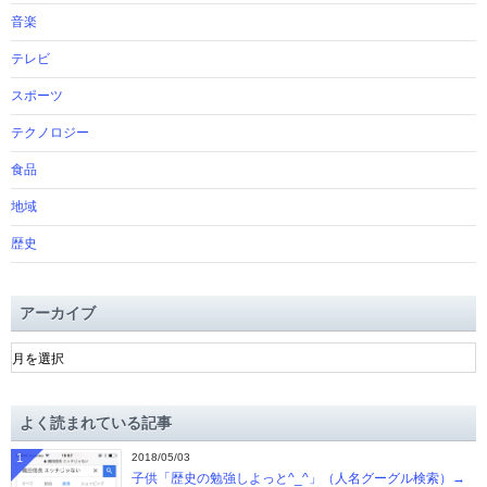
音楽
テレビ
スポーツ
テクノロジー
食品
地域
歴史
アーカイブ
ア
ー
カ
イ
よく読まれている記事
ブ
1
2018/05/03
子供「歴史の勉強しよっと^_^」（人名グーグル検索）→