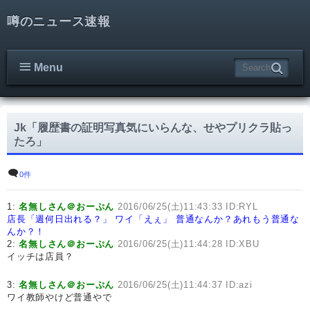
噂のニュース速報
Menu
Jk「履歴書の証明写真気にいらんな、せやプリクラ貼っ
たろ」
0件
1:
名無しさん＠おーぷん
2016/06/25(土)11:43:33 ID:RYL
店長「週何日出れる？」
ワイ「えぇ」
普通なんか？あれもう普通な
んか？！
2:
名無しさん＠おーぷん
2016/06/25(土)11:44:28 ID:XBU
イッチは店員？
3:
名無しさん＠おーぷん
2016/06/25(土)11:44:37 ID:azi
ワイ教師やけど普通やで