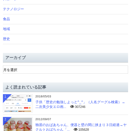
テクノロジー
食品
地域
歴史
アーカイブ
ア
ー
カ
イ
よく読まれている記事
ブ
1
2018/05/03
子供「歴史の勉強しよっと^_^」（人名グーグル検索）→
二次美少女エロ画...
307246
2
2012/09/07
独居のおばあちゃん、便器と壁の間に挟まり３日経過→ヤ
クルトおばちゃん「...
105628