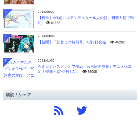
3
2015/06/27
【科学】4代前にネアンデルタール人の親、初期人類で判
明
61185
4
2014/03/09
【新聞】「初音ミク特別号」4月9日発売
46282
5
2013/01/02
らき☆すたスピンオフ作品「宮河家の空腹」アニメ化決
定！聖地・鷲宮神社の...
35008
購読 / シェア