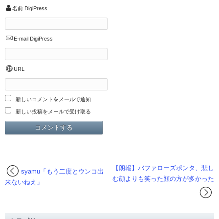
名前
DigiPress
E-mail
DigiPress
URL
新しいコメントをメールで通知
新しい投稿をメールで受け取る
【朗報】バファローズポンタ、悲し
syamu「もう二度とウンコ出
む顔よりも笑った顔の方が多かった
来ないねえ」