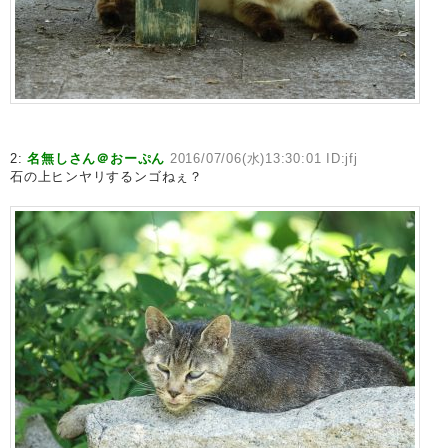
2:
名無しさん＠おーぷん
2016/07/06(水)13:30:01 ID:jfj
石の上ヒンヤリするンゴねぇ？