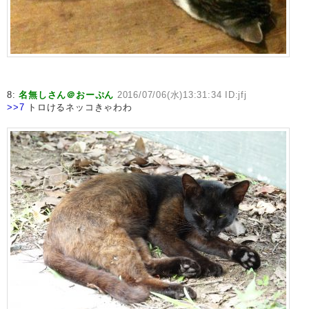
8:
名無しさん＠おーぷん
2016/07/06(水)13:31:34 ID:jfj
>>7
トロけるネッコきゃわわ