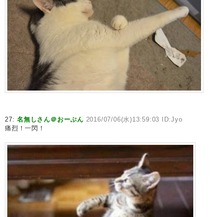
27:
名無しさん＠おーぷん
2016/07/06(水)13:59:03 ID:Jyo
痛烈！一閃！