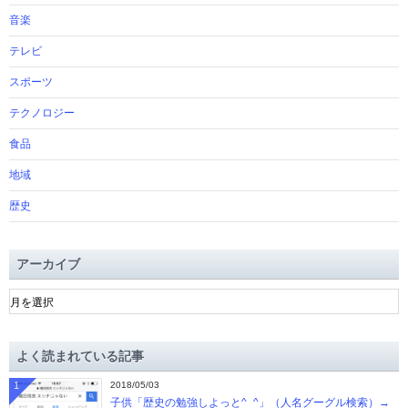
音楽
テレビ
スポーツ
テクノロジー
食品
地域
歴史
アーカイブ
ア
ー
カ
イ
よく読まれている記事
ブ
1
2018/05/03
子供「歴史の勉強しよっと^_^」（人名グーグル検索）→