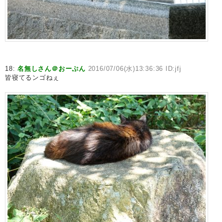
18:
名無しさん＠おーぷん
2016/07/06(水)13:36:36 ID:jfj
皆寝てるンゴねぇ