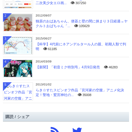
二次美少女エロ画...
307250
2
2012/09/07
独居のおばあちゃん、便器と壁の間に挟まり３日経過→ヤ
クルトおばちゃん「...
105629
3
2015/06/27
【科学】4代前にネアンデルタール人の親、初期人類で判
明
61185
4
2014/03/09
【新聞】「初音ミク特別号」4月9日発売
46283
5
2013/01/02
らき☆すたスピンオフ作品「宮河家の空腹」アニメ化決
定！聖地・鷲宮神社の...
35008
購読 / シェア