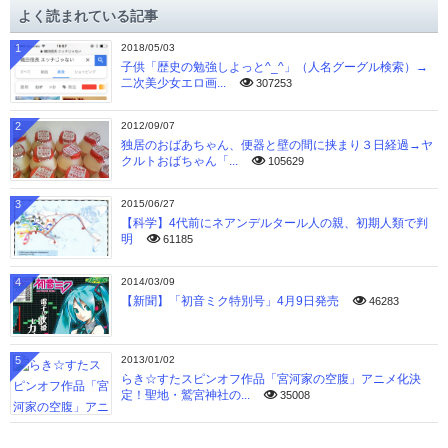
イ
よく読まれている記事
ブ
1
2018/05/03
子供「歴史の勉強しよっと^_^」（人名グーグル検索）→
二次美少女エロ画...
307253
2
2012/09/07
独居のおばあちゃん、便器と壁の間に挟まり３日経過→ヤ
クルトおばちゃん「...
105629
3
2015/06/27
【科学】4代前にネアンデルタール人の親、初期人類で判
明
61185
4
2014/03/09
【新聞】「初音ミク特別号」4月9日発売
46283
5
2013/01/02
らき☆すたスピンオフ作品「宮河家の空腹」アニメ化決
定！聖地・鷲宮神社の...
35008