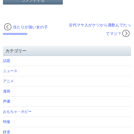
古代マヤ人がケツから酒飲んでたっ
当たりが強い女の子
wwwwwwwww
てマジ？
カテゴリー
話題
ニュース
アニメ
漫画
声優
おもちゃ・ホビー
特撮
鉄道