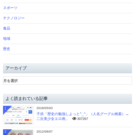
スポーツ
テクノロジー
食品
地域
歴史
アーカイブ
ア
ー
カ
イ
よく読まれている記事
ブ
1
2018/05/03
子供「歴史の勉強しよっと^_^」（人名グーグル検索）→
二次美少女エロ画...
307267
2
2012/09/07