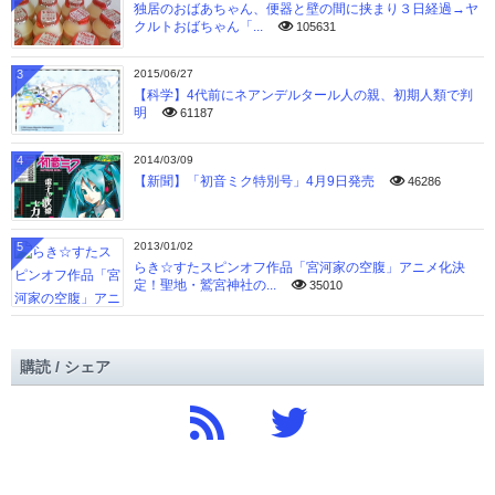
独居のおばあちゃん、便器と壁の間に挟まり３日経過→ヤ
クルトおばちゃん「...
105631
3
2015/06/27
【科学】4代前にネアンデルタール人の親、初期人類で判
明
61187
4
2014/03/09
【新聞】「初音ミク特別号」4月9日発売
46286
5
2013/01/02
らき☆すたスピンオフ作品「宮河家の空腹」アニメ化決
定！聖地・鷲宮神社の...
35010
購読 / シェア