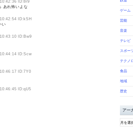
鉄道
10:42:36 ID:8r9
 あれ怖いよな
ゲーム
10:42:54 ID:kSH
芸能
いい
音楽
10:43:10 ID:Bw9
テレビ
スポー
10:44:14 ID:Scw
テクノ
食品
10:46:17 ID:7Y0
地域
10:46:45 ID:qU5
歴史
アー
ア
ー
カ