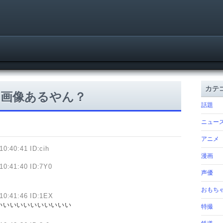
カテ
ラ画像あるやん？
話題
ニュー
アニメ
10:40:41 ID:cih
漫画
10:41:40 ID:7Y0
声優
おもち
10:41:46 ID:1EX
いいいいいいいいいいい
特撮