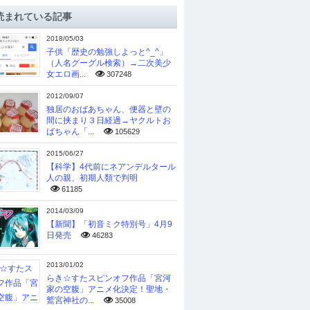
読まれている記事
2018/05/03
子供「歴史の勉強しよっと^_^」
（人名グーグル検索）→二次美少
女エロ画...
307248
2012/09/07
独居のおばあちゃん、便器と壁の
間に挟まり３日経過→ヤクルトお
ばちゃん「...
105629
2015/06/27
【科学】4代前にネアンデルタール
人の親、初期人類で判明
61185
2014/03/09
【新聞】「初音ミク特別号」4月9
日発売
46283
2013/01/02
らき☆すたスピンオフ作品「宮河
家の空腹」アニメ化決定！聖地・
鷲宮神社の...
35008