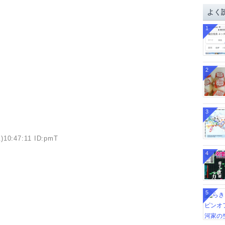
イ
よく
ブ
1
2
3
)10:47:11 ID:pmT
4
5