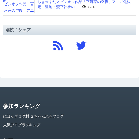
らき☆すたスピンオフ作品「宮河家の空腹」アニメ化決
定！聖地・鷲宮神社の...
35012
購読 / シェア
参加ランキング
にほんブログ村 ２ちゃんねるブログ
人気ブログランキング