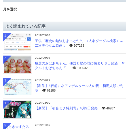
ア
ー
カ
イ
よく読まれている記事
ブ
1
2018/05/03
子供「歴史の勉強しよっと^_^」（人名グーグル検索）→
二次美少女エロ画...
307283
2
2012/09/07
独居のおばあちゃん、便器と壁の間に挟まり３日経過→ヤ
クルトおばちゃん「...
105632
3
2015/06/27
【科学】4代前にネアンデルタール人の親、初期人類で判
明
61188
4
2014/03/09
【新聞】「初音ミク特別号」4月9日発売
46287
5
2013/01/02