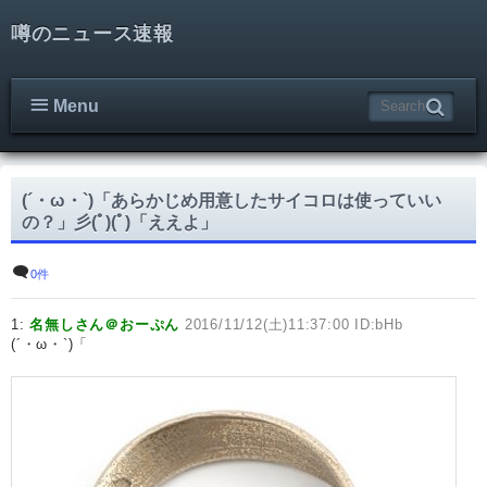
噂のニュース速報
Menu
(´・ω・`)「あらかじめ用意したサイコロは使っていい
の？」彡(ﾟ)(ﾟ)「ええよ」
0件
1:
名無しさん＠おーぷん
2016/11/12(土)11:37:00 ID:bHb
(´・ω・`)「