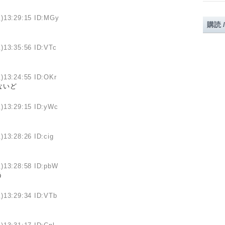
)13:29:15 ID:MGy
購読 
)13:35:56 ID:VTc
)13:24:55 ID:OKr
ないど
)13:29:15 ID:yWc
)13:28:26 ID:cig
)13:28:58 ID:pbW
う
)13:29:34 ID:VTb