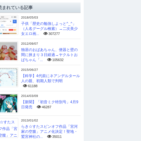
読まれている記事
2018/05/03
子供「歴史の勉強しよっと^_^」
（人名グーグル検索）→二次美少
女エロ画...
307277
2012/09/07
独居のおばあちゃん、便器と壁の
間に挟まり３日経過→ヤクルトお
ばちゃん「...
105632
2015/06/27
【科学】4代前にネアンデルタール
人の親、初期人類で判明
61188
2014/03/09
【新聞】「初音ミク特別号」4月9
日発売
46287
2013/01/02
らき☆すたスピンオフ作品「宮河
家の空腹」アニメ化決定！聖地・
鷲宮神社の...
35011