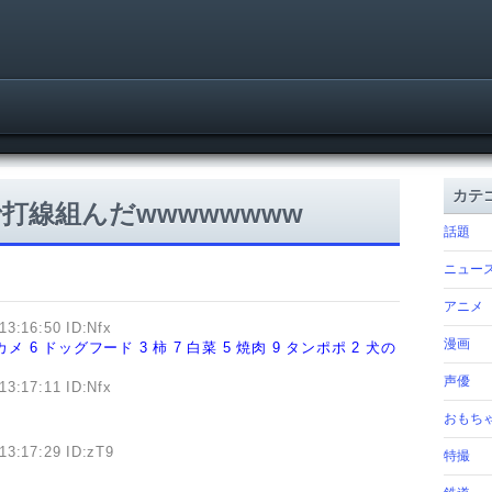
カテ
打線組んだwwwwwwww
話題
ニュー
アニメ
13:16:50 ID:Nfx
漫画
カメ
6 ドッグフード
3 柿
7 白菜
5 焼肉
9 タンポポ
2 犬の
声優
13:17:11 ID:Nfx
おもち
13:17:29 ID:zT9
特撮