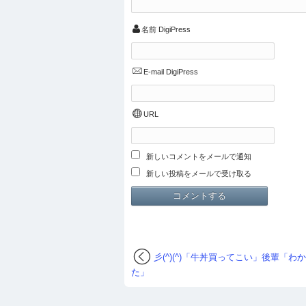
名前
DigiPress
E-mail
DigiPress
URL
新しいコメントをメールで通知
新しい投稿をメールで受け取る
彡(^)(^)「牛丼買ってこい」後輩「わ
た」