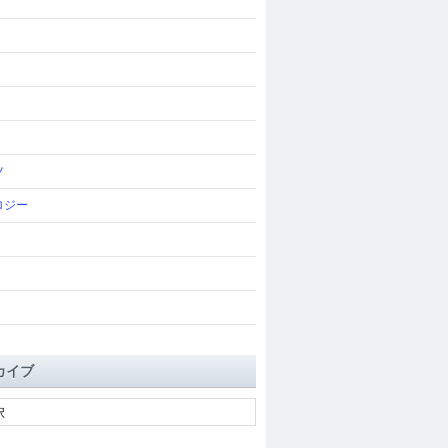
ツ
ロジー
カイブ