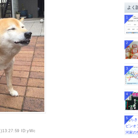
イ
よく
ブ
1
2
3
4
5
)13:27:59 ID:yWc