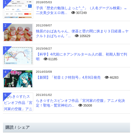
1
2018/05/03
子供「歴史の勉強しよっと^_^」（人名グーグル検索）→
二次美少女エロ画...
307249
2
2012/09/07
独居のおばあちゃん、便器と壁の間に挟まり３日経過→ヤ
クルトおばちゃん「...
105629
3
2015/06/27
【科学】4代前にネアンデルタール人の親、初期人類で判
明
61185
4
2014/03/09
【新聞】「初音ミク特別号」4月9日発売
46283
5
2013/01/02
らき☆すたスピンオフ作品「宮河家の空腹」アニメ化決
定！聖地・鷲宮神社の...
35008
購読 / シェア