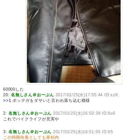
60000した
20:
名無しさん＠おーぷん
2017/01/25(水)17:05:44 ID:xzK
>>1
ボッテガをダサいと言われ落ち込む模様
2:
名無しさん＠おーぷん
2017/01/25(水)16:50:39 ID:8o0
これでバイクライフが充実や
3:
名無しさん＠おーぷん
2017/01/25(水)16:51:05 ID:lt5
この時期街着としても寒杉内