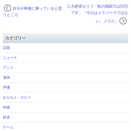
三大絶望セリフ「私の戦闘力は53万
自分が林修に勝っていると思
です」「今のはメラゾーマではな
うところ
い。メラだ」
カテゴリー
話題
ニュース
アニメ
漫画
声優
おもちゃ・ホビー
特撮
鉄道
ゲーム