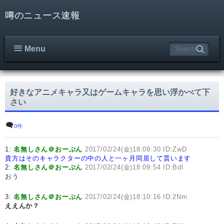
噂のニュース速報
Menu
好きなアニメキャラ又はゲームキャラを思い浮かべて下
さい
0件
1:
名無しさん＠おーぷん
2017/02/24(金)18:09:30 ID:ZwD
貴方はそのキャラクターの中の人と一ヶ月同居して貰います
2:
名無しさん＠おーぷん
2017/02/24(金)18:09:54 ID:Bdl
おう
3:
名無しさん＠おーぷん
2017/02/24(金)18:10:16 ID:2Nm
ええんか？