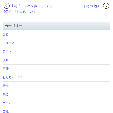
上司「モンハン買ってこい」
ワイ将の晩飯...
彡(ﾟ)(ﾟ)「おかのした」
カテゴリー
話題
ニュース
アニメ
漫画
声優
おもちゃ・ホビー
特撮
鉄道
ゲーム
芸能