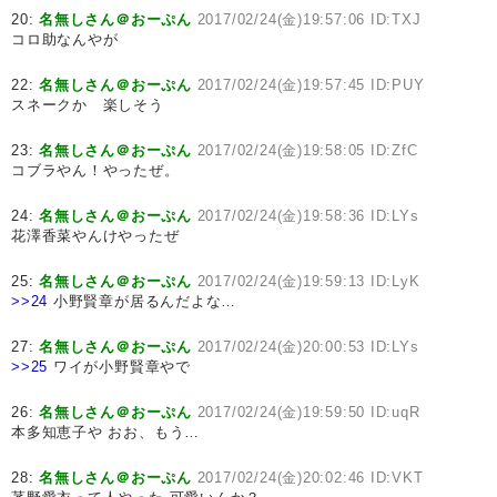
20:
名無しさん＠おーぷん
2017/02/24(金)19:57:06 ID:TXJ
コロ助なんやが
22:
名無しさん＠おーぷん
2017/02/24(金)19:57:45 ID:PUY
スネークか 楽しそう
23:
名無しさん＠おーぷん
2017/02/24(金)19:58:05 ID:ZfC
コブラやん！やったぜ。
24:
名無しさん＠おーぷん
2017/02/24(金)19:58:36 ID:LYs
花澤香菜やんけやったぜ
25:
名無しさん＠おーぷん
2017/02/24(金)19:59:13 ID:LyK
>>24
小野賢章が居るんだよな…
27:
名無しさん＠おーぷん
2017/02/24(金)20:00:53 ID:LYs
>>25
ワイが小野賢章やで
26:
名無しさん＠おーぷん
2017/02/24(金)19:59:50 ID:uqR
本多知恵子や おお、もう…
28:
名無しさん＠おーぷん
2017/02/24(金)20:02:46 ID:VKT