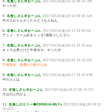
4:
名無しさん＠おーぷん
2017/02/24(金)18:10:48 ID:7Mf
やったぜ。
5:
名無しさん＠おーぷん
2017/02/24(金)18:10:59 ID:Jp9
中の人おらんかったらどうなんねん
6:
名無しさん＠おーぷん
2017/02/24(金)18:12:01 ID:iQt
アニメ・ゲーム好きトッモ｢寝取りしたろ!｣
7:
名無しさん＠おーぷん
2017/02/24(金)18:12:15 ID:aaa
キャラは男だけど中身女や、やったぜ
8:
名無しさん＠おーぷん
2017/02/24(金)18:26:18 ID:n02
竹達彩奈…食費が心配やなあ
9:
名無しさん＠おーぷん
2017/02/24(金)18:27:25 ID:V99
中の人とは
10:
名無しさん＠おーぷん
2017/02/24(金)18:27:56 ID:CFi
大山のぶ代かよ…
11:
名無しのエリー◆D9R8GtArMLFv
2017/02/24(金)18:28:31
ID:sZ3