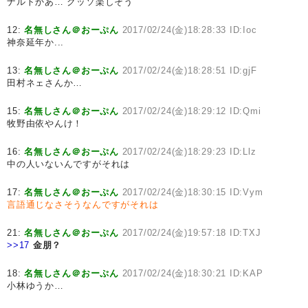
ナルトかあ… クッソ楽しそう
12:
名無しさん＠おーぷん
2017/02/24(金)18:28:33 ID:Ioc
神奈延年か...
13:
名無しさん＠おーぷん
2017/02/24(金)18:28:51 ID:gjF
田村ネェさんか…
15:
名無しさん＠おーぷん
2017/02/24(金)18:29:12 ID:Qmi
牧野由依やんけ！
16:
名無しさん＠おーぷん
2017/02/24(金)18:29:23 ID:Llz
中の人いないんですがそれは
17:
名無しさん＠おーぷん
2017/02/24(金)18:30:15 ID:Vym
言語通じなさそうなんですがそれは
21:
名無しさん＠おーぷん
2017/02/24(金)19:57:18 ID:TXJ
>>17
金朋？
18:
名無しさん＠おーぷん
2017/02/24(金)18:30:21 ID:KAP
小林ゆうか…