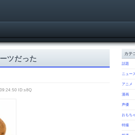
カテ
ーツだった
話題
ニュー
アニメ
09:24:50 ID:s8Q
漫画
声優
おもち
特撮