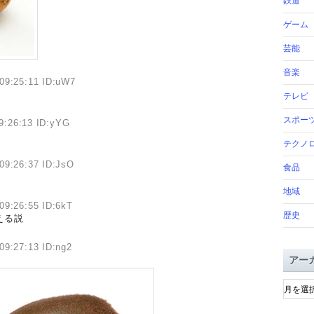
鉄道
ゲーム
芸能
音楽
09:25:11 ID:uW7
テレビ
スポー
9:26:13 ID:yYG
テクノ
09:26:37 ID:JsO
食品
地域
09:26:55 ID:6kT
歴史
える説
09:27:13 ID:ng2
アー
ア
ー
カ