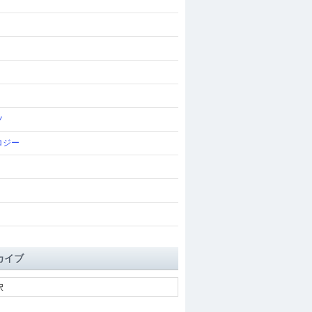
ツ
ロジー
カイブ