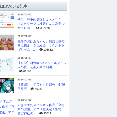
読まれている記事
2018/05/03
子供「歴史の勉強しよっと^_^」
（人名グーグル検索）→二次美少
女エロ画...
307278
2012/09/07
独居のおばあちゃん、便器と壁の
間に挟まり３日経過→ヤクルトお
ばちゃん「...
105632
2015/06/27
【科学】4代前にネアンデルタール
人の親、初期人類で判明
61188
2014/03/09
【新聞】「初音ミク特別号」4月9
日発売
46287
2013/01/02
らき☆すたスピンオフ作品「宮河
家の空腹」アニメ化決定！聖地・
鷲宮神社の...
35011