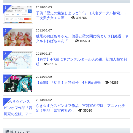
1
2018/05/03
子供「歴史の勉強しよっと^_^」（人名グーグル検索）→
二次美少女エロ画...
307266
2
2012/09/07
独居のおばあちゃん、便器と壁の間に挟まり３日経過→ヤ
クルトおばちゃん「...
105631
3
2015/06/27
【科学】4代前にネアンデルタール人の親、初期人類で判
明
61187
4
2014/03/09
【新聞】「初音ミク特別号」4月9日発売
46285
5
2013/01/02
らき☆すたスピンオフ作品「宮河家の空腹」アニメ化決
定！聖地・鷲宮神社の...
35010
購読 / シェア