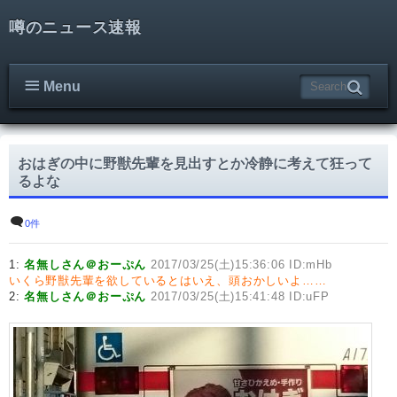
噂のニュース速報
Menu
おはぎの中に野獣先輩を見出すとか冷静に考えて狂って
るよな
0件
1:
名無しさん＠おーぷん
2017/03/25(土)15:36:06 ID:mHb
いくら野獣先輩を欲しているとはいえ、頭おかしいよ……
2:
名無しさん＠おーぷん
2017/03/25(土)15:41:48 ID:uFP