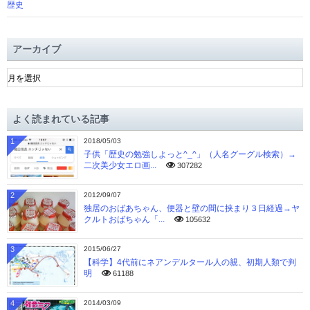
歴史
アーカイブ
ア
ー
カ
イ
よく読まれている記事
ブ
1
2018/05/03
子供「歴史の勉強しよっと^_^」（人名グーグル検索）→
二次美少女エロ画...
307282
2
2012/09/07
独居のおばあちゃん、便器と壁の間に挟まり３日経過→ヤ
クルトおばちゃん「...
105632
3
2015/06/27
【科学】4代前にネアンデルタール人の親、初期人類で判
明
61188
4
2014/03/09