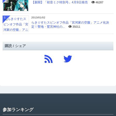
【新聞】「初音ミク特別号」4月9日発売
46287
5
2013/01/02
らき☆すたスピンオフ作品「宮河家の空腹」アニメ化決
定！聖地・鷲宮神社の...
35011
購読 / シェア
参加ランキング