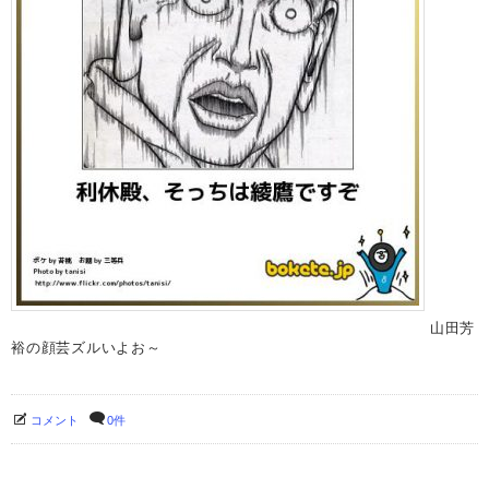
山田芳
裕の顔芸ズルいよお～
コメント
0件