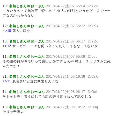
10:
名無しさん＠おーぷん
2017/04/22(土)07:55:04 ID:YZq
こういうのって無許可で良いの？ 偉人の権利というかどこまでセー
フなのかわからない
12:
名無しさん＠おーぷん
2017/04/22(土)07:55:32 ID:VS4
>>10
死人に口なし
13:
名無しさん＠おーぷん
2017/04/22(土)07:56:27 ID:YZq
>>12
サンガツ 一々お伺い立ててたらこうもなってないか
11:
名無しさん＠おーぷん
2017/04/22(土)07:55:09 ID:LcL
今の絵の何がキモいって露出が多すぎるんや 神よ！チラリズムは死
んだのか！
21:
名無しさん＠おーぷん
2017/04/22(土)08:19:38 ID:CcC
>>11
肌色多いと逆に興奮せんよな
14:
名無しさん＠おーぷん
2017/04/22(土)08:06:17 ID:Oal
そもそも許可貰うにしても誰の許可貰うねんて話やしな
15:
名無しさん＠おーぷん
2017/04/22(土)08:10:22 ID:U3q
そりゃ千家よ