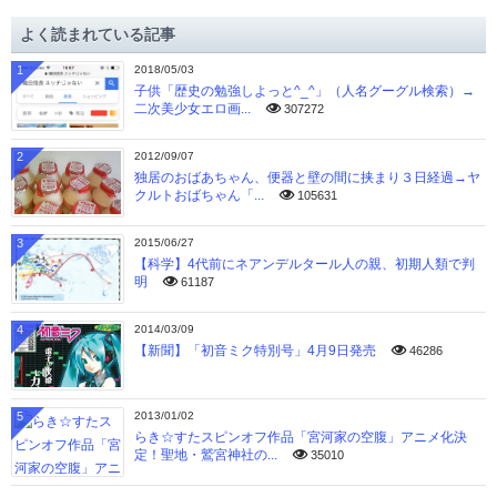
イ
よく読まれている記事
ブ
1
2018/05/03
子供「歴史の勉強しよっと^_^」（人名グーグル検索）→
二次美少女エロ画...
307272
2
2012/09/07
独居のおばあちゃん、便器と壁の間に挟まり３日経過→ヤ
クルトおばちゃん「...
105631
3
2015/06/27
【科学】4代前にネアンデルタール人の親、初期人類で判
明
61187
4
2014/03/09
【新聞】「初音ミク特別号」4月9日発売
46286
5
2013/01/02
らき☆すたスピンオフ作品「宮河家の空腹」アニメ化決
定！聖地・鷲宮神社の...
35010