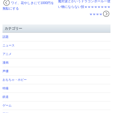
魔封波とかいうドラゴンボール一使
ワイ、花やしきにて1000円を
い物にならない技ｗｗｗｗｗｗｗｗ
無駄にする
ｗｗｗｗ
カテゴリー
話題
ニュース
アニメ
漫画
声優
おもちゃ・ホビー
特撮
鉄道
ゲーム