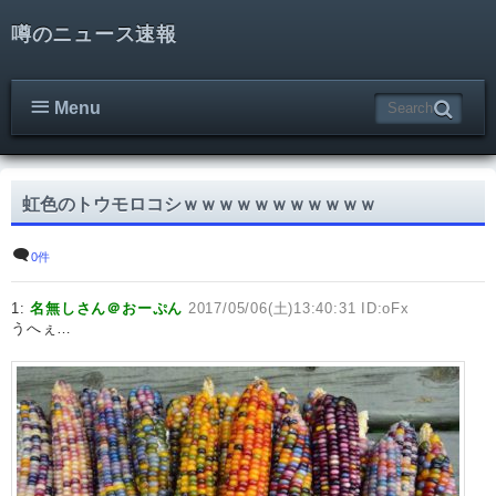
噂のニュース速報
Menu
虹色のトウモロコシｗｗｗｗｗｗｗｗｗｗｗ
0件
1:
名無しさん＠おーぷん
2017/05/06(土)13:40:31 ID:oFx
うへぇ…