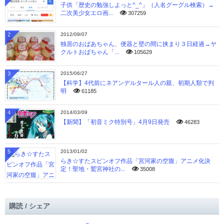
子供「歴史の勉強しよっと^_^」（人名グーグル検索）→
二次美少女エロ画...
307259
2
2012/09/07
独居のおばあちゃん、便器と壁の間に挟まり３日経過→ヤ
クルトおばちゃん「...
105629
3
2015/06/27
【科学】4代前にネアンデルタール人の親、初期人類で判
明
61185
4
2014/03/09
【新聞】「初音ミク特別号」4月9日発売
46283
5
2013/01/02
らき☆すたスピンオフ作品「宮河家の空腹」アニメ化決
定！聖地・鷲宮神社の...
35008
購読 / シェア