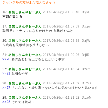
ジャングルの方がまだ燃えなさそう
16:
名無しさん＠おーぷん
2017/04/26(水)11:06:40 ID:yiH
本部が負ける
17:
名無しさん＠おーぷん
2017/04/26(水)11:07:39 ID:xpv
動画見てトラウマになりかけたわ 丸焦げやんけ
20:
名無しさん＠おーぷん
2017/04/26(水)11:08:38 ID:rjW
作成者も展示場側も反省しない
21:
名無しさん＠おーぷん
2017/04/26(水)11:09:26 ID:jiR
>>20
あのあと打ち上げをしたという事実
27:
名無しさん＠おーぷん
2017/04/26(水)11:18:34 ID:Vrt
>>21
反省会やぞ
28:
名無しさん＠おーぷん
2017/04/26(水)11:21:09 ID:7SK
>>27
「こんなこと繰り返さないように気をつけたいと思います」
29:
名無しさん＠おーぷん
2017/04/26(水)11:21:32 ID:zoM
>>28
それでは乾杯！