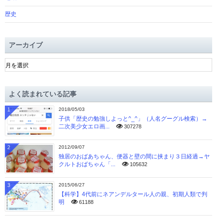
歴史
アーカイブ
ア
ー
カ
イ
よく読まれている記事
ブ
1
2018/05/03
子供「歴史の勉強しよっと^_^」（人名グーグル検索）→
二次美少女エロ画...
307278
2
2012/09/07
独居のおばあちゃん、便器と壁の間に挟まり３日経過→ヤ
クルトおばちゃん「...
105632
3
2015/06/27
【科学】4代前にネアンデルタール人の親、初期人類で判
明
61188