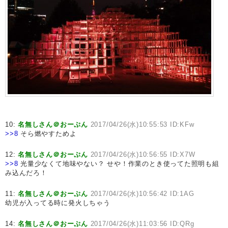
10:
名無しさん＠おーぷん
2017/04/26(水)10:55:53 ID:KFw
>>8
そら燃やすためよ
12:
名無しさん＠おーぷん
2017/04/26(水)10:56:55 ID:X7W
>>8
光量少なくて地味やない？ せや！作業のとき使ってた照明も組
み込んだろ！
11:
名無しさん＠おーぷん
2017/04/26(水)10:56:42 ID:1AG
幼児が入ってる時に発火しちゃう
14:
名無しさん＠おーぷん
2017/04/26(水)11:03:56 ID:QRg