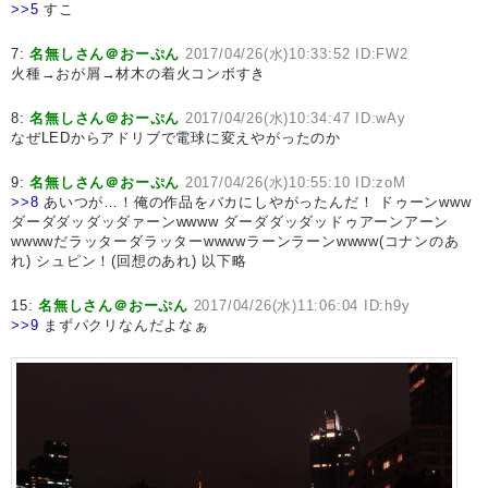
>>5
すこ
7:
名無しさん＠おーぷん
2017/04/26(水)10:33:52 ID:FW2
火種→おが屑→材木の着火コンボすき
8:
名無しさん＠おーぷん
2017/04/26(水)10:34:47 ID:wAy
なぜLEDからアドリブで電球に変えやがったのか
9:
名無しさん＠おーぷん
2017/04/26(水)10:55:10 ID:zoM
>>8
あいつが…！俺の作品をバカにしやがったんだ！ ドゥーンwww
ダーダダッダッダァーンwwww ダーダダッダッドゥアーンアーン
wwwwだラッターダラッターwwwwラーンラーンwwww(コナンのあ
れ) シュピン！(回想のあれ) 以下略
15:
名無しさん＠おーぷん
2017/04/26(水)11:06:04 ID:h9y
>>9
まずパクリなんだよなぁ