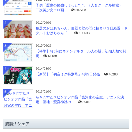
子供「歴史の勉強しよっと^_^」（人名グーグル検索）→
二次美少女エロ画...
307288
2
2012/09/07
独居のおばあちゃん、便器と壁の間に挟まり３日経過→ヤ
クルトおばちゃん「...
105633
3
2015/06/27
【科学】4代前にネアンデルタール人の親、初期人類で判
明
61188
4
2014/03/09
【新聞】「初音ミク特別号」4月9日発売
46288
5
2013/01/02
らき☆すたスピンオフ作品「宮河家の空腹」アニメ化決
定！聖地・鷲宮神社の...
35013
購読 / シェア