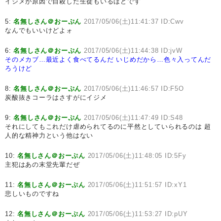
イジメが原因で自殺した生徒もいるほどです
5:
名無しさん＠おーぷん
2017/05/06(土)11:41:37 ID:Cwv
なんでもいいけどよォ
6:
名無しさん＠おーぷん
2017/05/06(土)11:44:38 ID:jvW
そのメカブ…最近よく食べてるんだ
いじめだから…色々入ってんだ
ろうけど
8:
名無しさん＠おーぷん
2017/05/06(土)11:46:57 ID:F5O
炭酸抜きコーラはさすがにイジメ
9:
名無しさん＠おーぷん
2017/05/06(土)11:47:49 ID:S48
それにしてもこれだけ虐められてるのに平然としていられるのは 超
人的な精神力という他はない
10:
名無しさん＠おーぷん
2017/05/06(土)11:48:05 ID:5Fy
主犯はあの末堂先輩だぜ
11:
名無しさん＠おーぷん
2017/05/06(土)11:51:57 ID:xY1
悲しいものですね
12:
名無しさん＠おーぷん
2017/05/06(土)11:53:27 ID:pUY