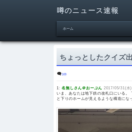
噂のニュース速報
ホーム
ちょっとしたクイズ
0件
1:
名無しさん＠おーぷん
2017/05/31(水)
いま、あなたは地下鉄の改札口にいる。
と下りのホームが見えるような構造にな