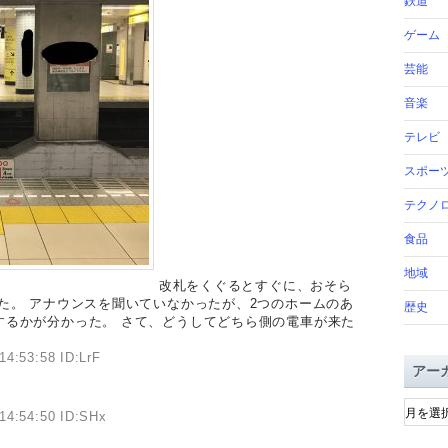
鉄道
ゲーム
芸能
音楽
テレビ
スポー
テクノ
食品
地域
改札をくぐるとすぐに、おそら
た。 アナウンスを聞いていなかったが、2つのホームのあ
歴史
するかが分かった。 さて、どうしてどちら側の電車が来た
14:53:58 ID:LrF
アー
ア
14:54:50 ID:SHx
ー
カ