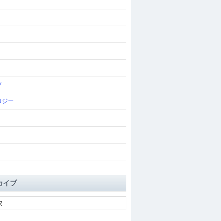
ツ
ロジー
カイブ