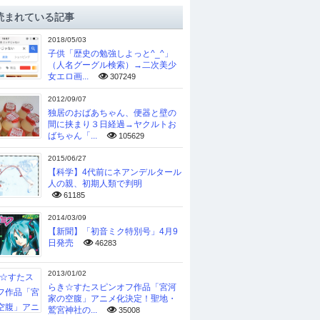
読まれている記事
2018/05/03
子供「歴史の勉強しよっと^_^」
（人名グーグル検索）→二次美少
女エロ画...
307249
2012/09/07
独居のおばあちゃん、便器と壁の
間に挟まり３日経過→ヤクルトお
ばちゃん「...
105629
2015/06/27
【科学】4代前にネアンデルタール
人の親、初期人類で判明
61185
2014/03/09
【新聞】「初音ミク特別号」4月9
日発売
46283
2013/01/02
らき☆すたスピンオフ作品「宮河
家の空腹」アニメ化決定！聖地・
鷲宮神社の...
35008