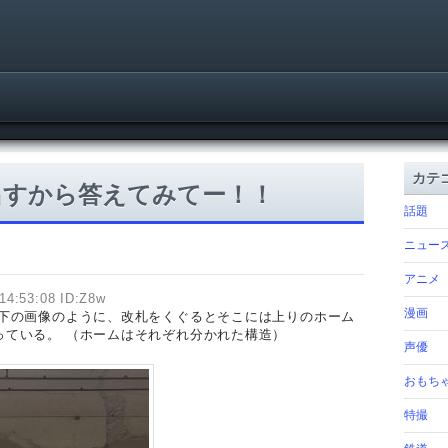
カテ
出すから答えてみてー！！
話題
ニュー
アニメ
14:53:08 ID:Z8w
漫画
 下の画像のように、改札をくぐるとそこには上りのホーム
っている。 （ホームはそれぞれ分かれた構造）
声優
おもち
特撮